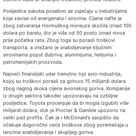
Posljedice sukoba posebno se osjećaju u industrijama
koje zavise od energenata i sirovina. Cijena nafte je
zbog zatvaranja Hormuškog moreuza skočila iznad 100
dolara po barelu, što je više od 50 posto iznad nivoa
prije početka rata. Zbog toga su porasli troškovi
transporta, a otežano je snabdijevanje ključnim
sirovinama poput đubriva, aluminijuma, helijuma i
petrohemijskih proizvoda.
Najveći finansijski udar trenutno trpi avio-industrija,
kojoj su troškovi porasli za gotovo 15 milijardi dolara
zbog naglog skoka cijena avionskog goriva. Kompanije
iz drugih sektora također upozoravaju na ozbiljne
posljedice. Toyota procenjuje da bi mogla izgubiti više
milijardi dolara, dok je Procter & Gamble upozorio na
veliki pad profita. Čak je i McDonald’s saopštio da
očekuje dugoročno veće troškove zbog poremećaja u
lancima snabdijevanja i skupljeg goriva.