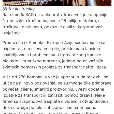
(Foto: Ilustracija)
Rat između SAD i Izraela protiv Irana već je kompanije
širom svijeta koštao najmanje 25 milijardi dolara, a
troškovi i dalje rastu, pokazuje analiza korporativnih
izvještaja.
Preduzeća iz Amerike, Evrope i Azije suočavaju se sa
naglim rastom cijena energije, prekidima u lancima
snabdijevanja i problemima u trgovini zbog iranske
blokade Hormuškog moreuza, jednog od najvažnijih
svjetskih pomorskih prolaza za transport nafte i gasa.
Više od 270 kompanija već je upozorilo da rat ozbiljno
utiče na njihovo poslovanje, pa su mnoge bile primorane
povećati cijene, smanjiti proizvodnju, uvesti dodatne
izdatke za transport ili zatražiti pomoć država. Neke
firme su suspendovale isplate dividendi i otkup dionica,
dok su druge počele slati zaposlene na prinudne
odmore kako bi smanjile troškove, prenosi Reuters.