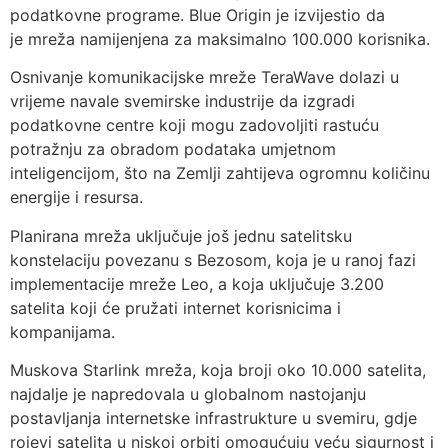
podatkovne programe. Blue Origin je izvijestio da
je mreža namijenjena za maksimalno 100.000 korisnika.
Osnivanje komunikacijske mreže TeraWave dolazi u
vrijeme navale svemirske industrije da izgradi
podatkovne centre koji mogu zadovoljiti rastuću
potražnju za obradom podataka umjetnom
inteligencijom, što na Zemlji zahtijeva ogromnu količinu
energije i resursa.
Planirana mreža uključuje još jednu satelitsku
konstelaciju povezanu s Bezosom, koja je u ranoj fazi
implementacije mreže Leo, a koja uključuje 3.200
satelita koji će pružati internet korisnicima i
kompanijama.
Muskova Starlink mreža, koja broji oko 10.000 satelita,
najdalje je napredovala u globalnom nastojanju
postavljanja internetske infrastrukture u svemiru, gdje
rojevi satelita u niskoj orbiti omogućuju veću sigurnost i