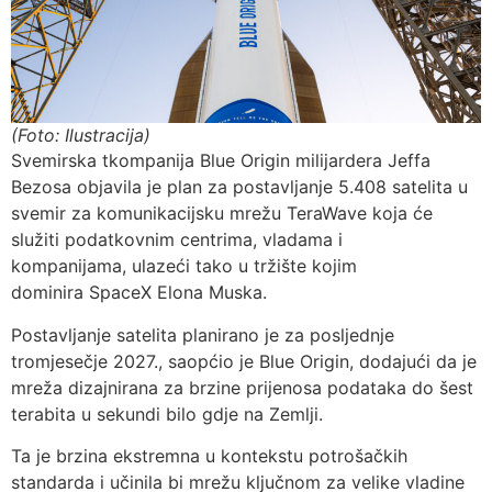
(Foto: Ilustracija)
Svemirska tkompanija Blue Origin milijardera Jeffa
Bezosa objavila je plan za postavljanje 5.408 satelita u
svemir za komunikacijsku mrežu TeraWave koja će
služiti podatkovnim centrima, vladama i
kompanijama, ulazeći tako u tržište kojim
dominira SpaceX Elona Muska.
Postavljanje satelita planirano je za posljednje
tromjesečje 2027., saopćio je Blue Origin, dodajući da je
mreža dizajnirana za brzine prijenosa podataka do šest
terabita u sekundi bilo gdje na Zemlji.
Ta je brzina ekstremna u kontekstu potrošačkih
standarda i učinila bi mrežu ključnom za velike vladine