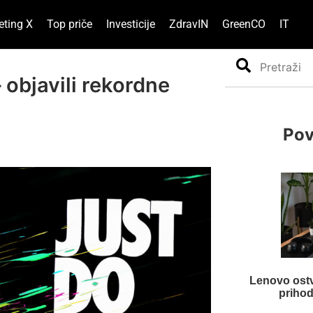
eting X
Top priče
Investicije
ZdravIN
GreenCO
IT
Search
 objavili rekordne
Pov
Lenovo ostv
prihod