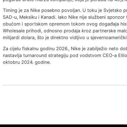
Timing je za Nike posebno povoljan. U toku je Svjetsko pr
SAD-u, Meksiku i Kanadi. Iako Nike nije službeni sponzor
obućom i sportskom opremom tokom ovog događaja historij
Wholesale prihodi, odnosno prodaja kroz partnerske malo
milijardi dolara, što je direktno vidljivo u sjevernoameričk
Za cijelu fiskalnu godinu 2026., Nike je zabilježio neto dob
nastavlja turnaround strategiju pod vodstvom CEO-a Elliot 
oktobru 2024. godine.