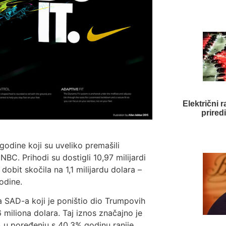
Električni r
prired
 godine koji su uveliko premašili
BC. Prihodi su dostigli 10,97 milijardi
dobit skočila na 1,1 milijardu dolara –
odine.
 SAD-a koji je poništio dio Trumpovih
 miliona dolara. Taj iznos značajno je
 u poređenju s 40,3% godinu ranije.