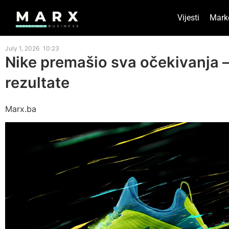
Vijesti
Mark
July 1, 2026
10:23
Nike premašio sva očekivanja –
rezultate
Marx.ba