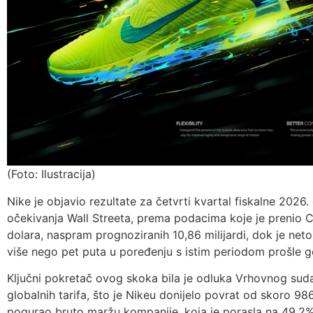
(Foto: Ilustracija)
Nike je objavio rezultate za četvrti kvartal fiskalne 2026.
očekivanja Wall Streeta, prema podacima koje je prenio CN
dolara, naspram prognoziranih 10,86 milijardi, dok je neto 
više nego pet puta u poređenju s istim periodom prošle g
Ključni pokretač ovog skoka bila je odluka Vrhovnog suda
globalnih tarifa, što je Nikeu donijelo povrat od skoro 986
pogurao bruto maržu kompanije, koja je porasla na 49,2%