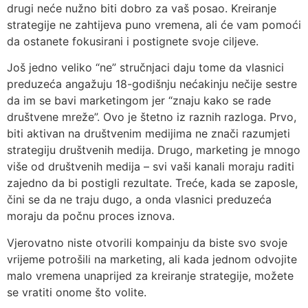
drugi neće nužno biti dobro za vaš posao. Kreiranje
strategije ne zahtijeva puno vremena, ali će vam pomoći
da ostanete fokusirani i postignete svoje ciljeve.
Još jedno veliko “ne” stručnjaci daju tome da vlasnici
preduzeća angažuju 18-godišnju nećakinju nečije sestre
da im se bavi marketingom jer “znaju kako se rade
društvene mreže”. Ovo je štetno iz raznih razloga. Prvo,
biti aktivan na društvenim medijima ne znači razumjeti
strategiju društvenih medija. Drugo, marketing je mnogo
više od društvenih medija – svi vaši kanali moraju raditi
zajedno da bi postigli rezultate. Treće, kada se zaposle,
čini se da ne traju dugo, a onda vlasnici preduzeća
moraju da počnu proces iznova.
Vjerovatno niste otvorili kompainju da biste svo svoje
vrijeme potrošili na marketing, ali kada jednom odvojite
malo vremena unaprijed za kreiranje strategije, možete
se vratiti onome što volite.