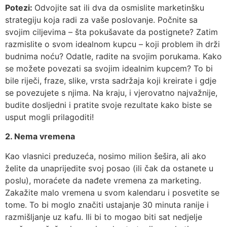
Potezi:
Odvojite sat ili dva da osmislite marketinšku
strategiju koja radi za vaše poslovanje. Počnite sa
svojim ciljevima – šta pokušavate da postignete? Zatim
razmislite o svom idealnom kupcu – koji problem ih drži
budnima noću? Odatle, radite na svojim porukama. Kako
se možete povezati sa svojim idealnim kupcem? To bi
bile riječi, fraze, slike, vrsta sadržaja koji kreirate i gdje
se povezujete s njima. Na kraju, i vjerovatno najvažnije,
budite dosljedni i pratite svoje rezultate kako biste se
usput mogli prilagoditi!
2. Nema vremena
Kao vlasnici preduzeća, nosimo milion šešira, ali ako
želite da unaprijedite svoj posao (ili čak da ostanete u
poslu), moraćete da nađete vremena za marketing.
Zakažite malo vremena u svom kalendaru i posvetite se
tome. To bi moglo značiti ustajanje 30 minuta ranije i
razmišljanje uz kafu. Ili bi to mogao biti sat nedjelje