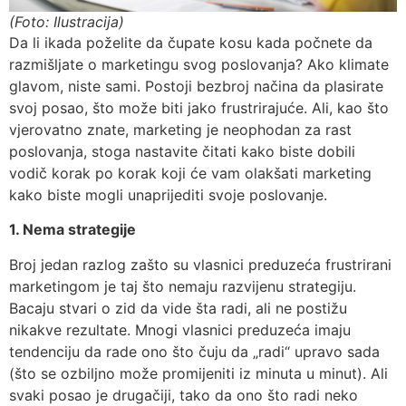
(Foto: Ilustracija)
Da li ikada poželite da čupate kosu kada počnete da
razmišljate o marketingu svog poslovanja? Ako klimate
glavom, niste sami. Postoji bezbroj načina da plasirate
svoj posao, što može biti jako frustrirajuće. Ali, kao što
vjerovatno znate, marketing je neophodan za rast
poslovanja, stoga nastavite čitati kako biste dobili
vodič korak po korak koji će vam olakšati marketing
kako biste mogli unaprijediti svoje poslovanje.
1. Nema strategije
Broj jedan razlog zašto su vlasnici preduzeća frustrirani
marketingom je taj što nemaju razvijenu strategiju.
Bacaju stvari o zid da vide šta radi, ali ne postižu
nikakve rezultate. Mnogi vlasnici preduzeća imaju
tendenciju da rade ono što čuju da „radi“ upravo sada
(što se ozbiljno može promijeniti iz minuta u minut). Ali
svaki posao je drugačiji, tako da ono što radi neko