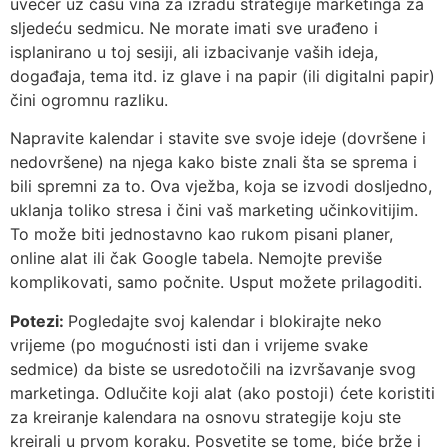
uvečer uz čašu vina za izradu strategije marketinga za
sljedeću sedmicu. Ne morate imati sve urađeno i
isplanirano u toj sesiji, ali izbacivanje vaših ideja,
događaja, tema itd. iz glave i na papir (ili digitalni papir)
čini ogromnu razliku.
Napravite kalendar i stavite sve svoje ideje (dovršene i
nedovršene) na njega kako biste znali šta se sprema i
bili spremni za to. Ova vježba, koja se izvodi dosljedno,
uklanja toliko stresa i čini vaš marketing učinkovitijim.
To može biti jednostavno kao rukom pisani planer,
online alat ili čak Google tabela. Nemojte previše
komplikovati, samo počnite. Usput možete prilagoditi.
Potezi:
Pogledajte svoj kalendar i blokirajte neko
vrijeme (po mogućnosti isti dan i vrijeme svake
sedmice) da biste se usredotočili na izvršavanje svog
marketinga. Odlučite koji alat (ako postoji) ćete koristiti
za kreiranje kalendara na osnovu strategije koju ste
kreirali u prvom koraku. Posvetite se tome, biće brže i