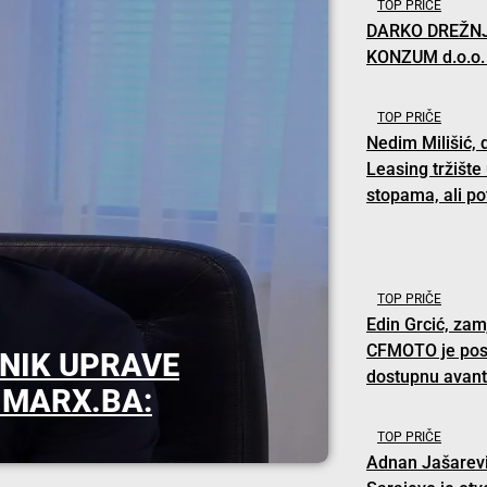
TOP PRIČE
DARKO DREŽNJ
KONZUM d.o.o
TOP PRIČE
Nedim Milišić, 
Leasing tržište
stopama, ali po
TOP PRIČE
Edin Grcić, zam
CFMOTO je posta
NIK UPRAVE
dostupnu avan
 MARX.BA:
TOP PRIČE
Adnan Jašarevi