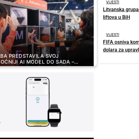
VIJESTI
Litvanska grupa
liftova u BiH
VIJESTI
FIFA osniva komp
dolara za uprav
ABA PREDSTAVILA SVOJ
OĆNIJI AI MODEL DO SADA –
ICE ODMAH SKOČILE