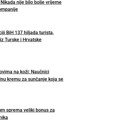
 Nikada nije bilo bolje vrijeme
ompanije
ji BiH 137 hiljada turista,
iz Turske i Hrvatske
govima na koži: Naučnici
alnu kremu za sunčanje koja se
m sprema veliki bonus za
nika