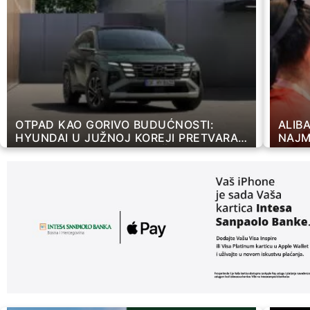
OTPAD KAO GORIVO BUDUĆNOSTI:
ALIB
HYUNDAI U JUŽNOJ KOREJI PRETVARA
NAJM
KANALIZACIJSKI MULJ U ČISTI VODIK
DION