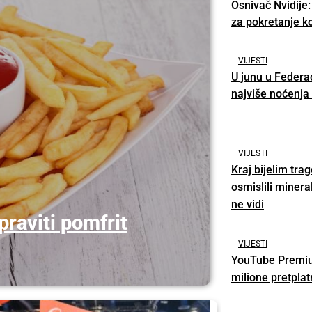
Osnivač Nvidije:
za pokretanje k
VIJESTI
U junu u Federaci
najviše noćenja 
VIJESTI
Kraj bijelim tra
osmislili miner
ne vidi
raviti pomfrit
VIJESTI
YouTube Premiu
milione pretplat