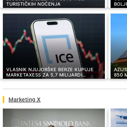
TURISTIČKIH NOĆENJA
BOLJ
KOMP
VLASNIK NJUJORŠKE BERZE KUPUJE
AZIJ
MARKETAXESS ZA 5,7 MILIJARDI
850 
DOLARA
SOLA
DOM
Marketing X