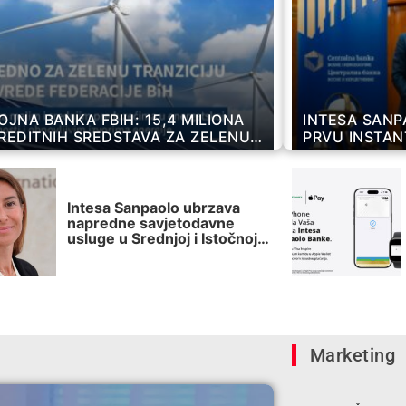
OJNA BANKA FBIH: 15,4 MILIONA
INTESA SANP
REDITNIH SREDSTAVA ZA ZELENU
PRVU INSTAN
ZICIJU PRIVREDE FEDERACIJE BIH
Intesa Sanpaolo ubrzava
napredne savjetodavne
usluge u Srednjoj i Istočnoj
Evropi, te Egiptu kroz
pokretanje nove mreže
finansijskih savjetnika
Marketing