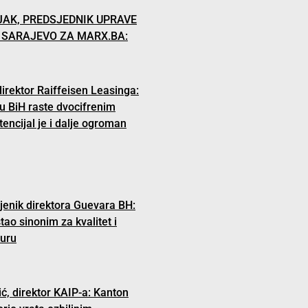
AK, PREDSJEDNIK UPRAVE
. SARAJEVO ZA MARX.BA:
direktor Raiffeisen Leasinga:
 u BiH raste dvocifrenim
tencijal je i dalje ogroman
jenik direktora Guevara BH:
o sinonim za kvalitet i
turu
ć, direktor KAIP-a: Kanton