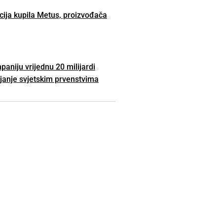
cija kupila Metus, proizvođača
aniju vrijednu 20 milijardi
ljanje svjetskim prvenstvima