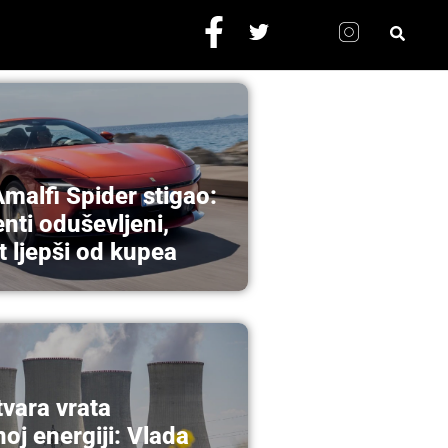
Amalfi Spider stigao:
nti oduševljeni,
t ljepši od kupea
tvara vrata
oj energiji: Vlada