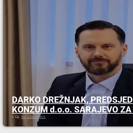
DARKO DREŽNJAK, PREDSJED
KONZUM d.o.o. SARAJEVO ZA
No Comments
•