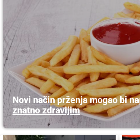
Novi način prženja mogao bi nap
znatno zdravijim
No Comments
•