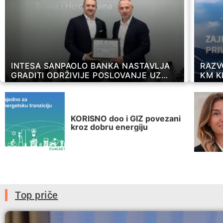
INTESA SANPAOLO BANKA NASTAVLJA
RAZV
GRADITI ODRŽIVIJE POSLOVANJE UZ
KM K
SMANJENJE CO₂ OTISKA
TRAN
KORISNO doo i GIZ povezani
kroz dobru energiju
Top priče