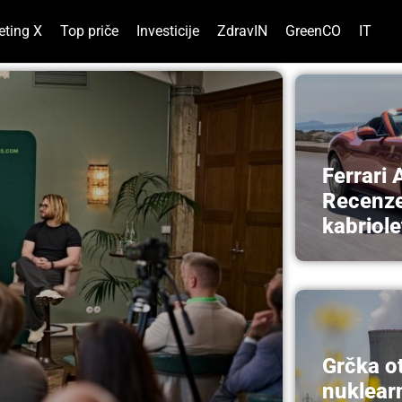
eting X
Top priče
Investicije
ZdravIN
GreenCO
IT
Ferrari 
Recenze
kabriole
Grčka o
nuklearn