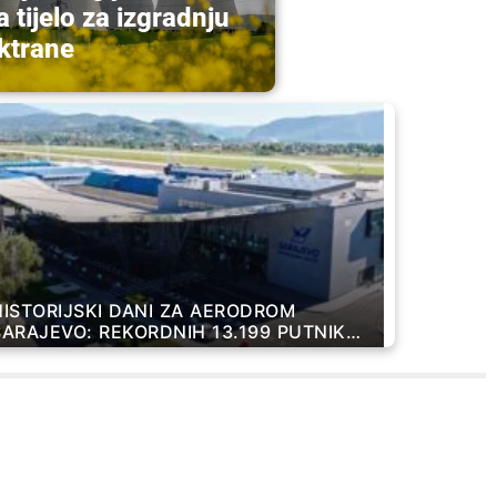
 tijelo za izgradnju
ektrane
HISTORIJSKI DANI ZA AERODROM
SARAJEVO: REKORDNIH 13.199 PUTNIKA
U JEDNOM DANU