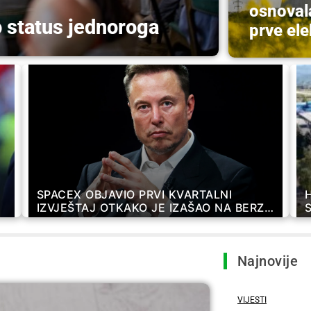
osnovala
o status jednoroga
prve el
SPACEX OBJAVIO PRVI KVARTALNI
IZVJEŠTAJ OTKAKO JE IZAŠAO NA BERZU
– REKORDNI PRIHODI OD 7,8 MILIJARDI
DOLARA
Najnovije
VIJESTI