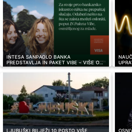
INTESA SANPAOLO BANKA
NAUČ
PREDSTAVLJA IN PAKET VIBE – VIŠE OD
UPRA
RAČUNA ZA MLADE
TRIL
LJUBUŠKI BILJEŽI 10 POSTO VIŠE
OSNIV