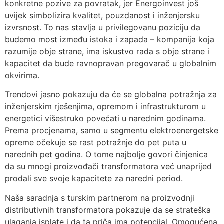
konkretne pozive za povratak, jer Energoinvest još
uvijek simbolizira kvalitet, pouzdanost i inženjersku
izvrsnost. To nas stavlja u privilegovanu poziciju da
budemo most između istoka i zapada – kompanija koja
razumije obje strane, ima iskustvo rada s obje strane i
kapacitet da bude ravnopravan pregovarač u globalnim
okvirima.
Trendovi jasno pokazuju da će se globalna potražnja za
inženjerskim rješenjima, opremom i infrastrukturom u
energetici višestruko povećati u narednim godinama.
Prema procjenama, samo u segmentu elektroenergetske
opreme očekuje se rast potražnje do pet puta u
narednih pet godina. O tome najbolje govori činjenica
da su mnogi proizvođači transformatora već unaprijed
prodali sve svoje kapacitete za naredni period.
Naša saradnja s turskim partnerom na proizvodnji
distributivnih transformatora pokazuje da se strateška
ulaganja isplate i da ta priča ima potencijal. Omogućena