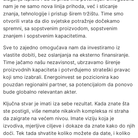
nam je ne samo nova linija prihoda, već i sticanje
znanja, tehnologije i pristup širem tržištu. Time smo
otvorili vrata da dio svjetske potražnje dočekamo
spremni, sa sopstvenim proizvodom, sopstvenim
znanjem i sopstvenim kapacitetima.
Sve to zajedno omogućava nam da investiramo iz
vlastite dobiti, bez oslanjanja na eksterno finansiranje.
Time jačamo našu nezavisnost, ubrzavamo širenje
proizvodnih kapaciteta i potvrđujemo strateški pravac
koji smo izabrali. Energoinvest se pozicionira kao
pouzdan regionalni partner, sa potencijalom da ponovo
bude globalno relevantan akter.
Ključna stvar je imati iza sebe rezultat. Kada znate šta
ste postigli, više nemate nikakvih kompleksa ni straha
da zaigrate na većem nivou. Imate viziju koja je
izvodiva, mjerljive ciljeve i dokaze da znate kako do njih
doći. Tek tada shvatite koliko možete da date, i koliko