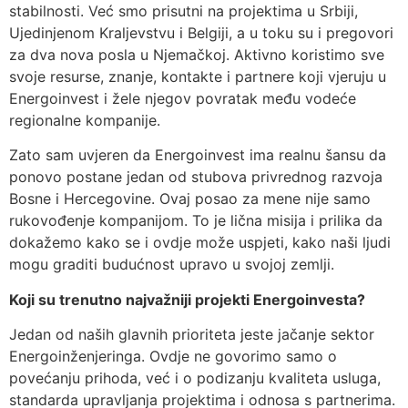
stabilnosti. Već smo prisutni na projektima u Srbiji,
Ujedinjenom Kraljevstvu i Belgiji, a u toku su i pregovori
za dva nova posla u Njemačkoj. Aktivno koristimo sve
svoje resurse, znanje, kontakte i partnere koji vjeruju u
Energoinvest i žele njegov povratak među vodeće
regionalne kompanije.
Zato sam uvjeren da Energoinvest ima realnu šansu da
ponovo postane jedan od stubova privrednog razvoja
Bosne i Hercegovine. Ovaj posao za mene nije samo
rukovođenje kompanijom. To je lična misija i prilika da
dokažemo kako se i ovdje može uspjeti, kako naši ljudi
mogu graditi budućnost upravo u svojoj zemlji.
Koji su trenutno najvažniji projekti Energoinvesta?
Jedan od naših glavnih prioriteta jeste jačanje sektor
Energoinženjeringa. Ovdje ne govorimo samo o
povećanju prihoda, već i o podizanju kvaliteta usluga,
standarda upravljanja projektima i odnosa s partnerima.