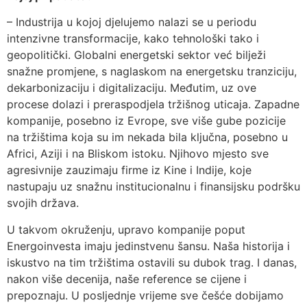
– Industrija u kojoj djelujemo nalazi se u periodu
intenzivne transformacije, kako tehnološki tako i
geopolitički. Globalni energetski sektor već bilježi
snažne promjene, s naglaskom na energetsku tranziciju,
dekarbonizaciju i digitalizaciju. Međutim, uz ove
procese dolazi i preraspodjela tržišnog uticaja. Zapadne
kompanije, posebno iz Evrope, sve više gube pozicije
na tržištima koja su im nekada bila ključna, posebno u
Africi, Aziji i na Bliskom istoku. Njihovo mjesto sve
agresivnije zauzimaju firme iz Kine i Indije, koje
nastupaju uz snažnu institucionalnu i finansijsku podršku
svojih država.
U takvom okruženju, upravo kompanije poput
Energoinvesta imaju jedinstvenu šansu. Naša historija i
iskustvo na tim tržištima ostavili su dubok trag. I danas,
nakon više decenija, naše reference se cijene i
prepoznaju. U posljednje vrijeme sve češće dobijamo