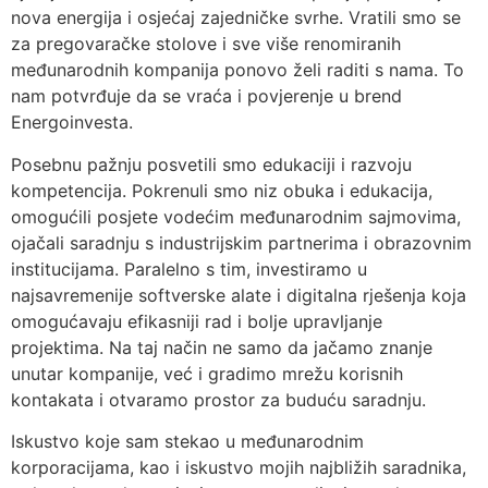
nova energija i osjećaj zajedničke svrhe. Vratili smo se
za pregovaračke stolove i sve više renomiranih
međunarodnih kompanija ponovo želi raditi s nama. To
nam potvrđuje da se vraća i povjerenje u brend
Energoinvesta.
Posebnu pažnju posvetili smo edukaciji i razvoju
kompetencija. Pokrenuli smo niz obuka i edukacija,
omogućili posjete vodećim međunarodnim sajmovima,
ojačali saradnju s industrijskim partnerima i obrazovnim
institucijama. Paralelno s tim, investiramo u
najsavremenije softverske alate i digitalna rješenja koja
omogućavaju efikasniji rad i bolje upravljanje
projektima. Na taj način ne samo da jačamo znanje
unutar kompanije, već i gradimo mrežu korisnih
kontakata i otvaramo prostor za buduću saradnju.
Iskustvo koje sam stekao u međunarodnim
korporacijama, kao i iskustvo mojih najbližih saradnika,