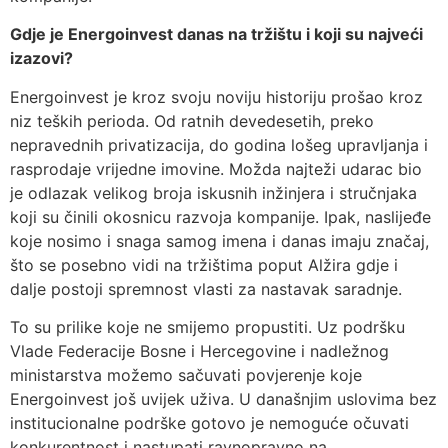
Gdje je Energoinvest danas na tržištu i koji su najveći
izazovi?
Energoinvest je kroz svoju noviju historiju prošao kroz
niz teških perioda. Od ratnih devedesetih, preko
nepravednih privatizacija, do godina lošeg upravljanja i
rasprodaje vrijedne imovine. Možda najteži udarac bio
je odlazak velikog broja iskusnih inžinjera i stručnjaka
koji su činili okosnicu razvoja kompanije. Ipak, naslijeđe
koje nosimo i snaga samog imena i danas imaju značaj,
što se posebno vidi na tržištima poput Alžira gdje i
dalje postoji spremnost vlasti za nastavak saradnje.
To su prilike koje ne smijemo propustiti. Uz podršku
Vlade Federacije Bosne i Hercegovine i nadležnog
ministarstva možemo sačuvati povjerenje koje
Energoinvest još uvijek uživa. U današnjim uslovima bez
institucionalne podrške gotovo je nemoguće očuvati
konkurentnost i nastupati ravnopravno na