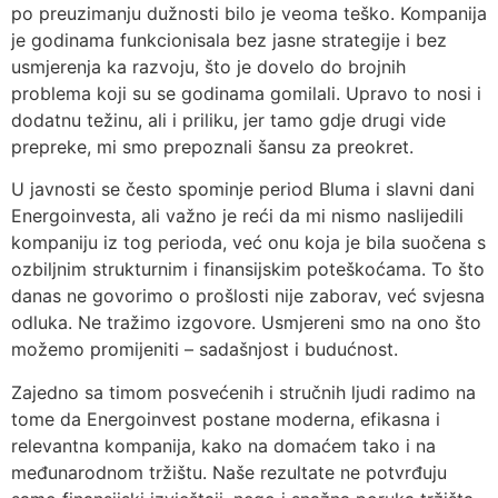
po preuzimanju dužnosti bilo je veoma teško. Kompanija
je godinama funkcionisala bez jasne strategije i bez
usmjerenja ka razvoju, što je dovelo do brojnih
problema koji su se godinama gomilali. Upravo to nosi i
dodatnu težinu, ali i priliku, jer tamo gdje drugi vide
prepreke, mi smo prepoznali šansu za preokret.
U javnosti se često spominje period Bluma i slavni dani
Energoinvesta, ali važno je reći da mi nismo naslijedili
kompaniju iz tog perioda, već onu koja je bila suočena s
ozbiljnim strukturnim i finansijskim poteškoćama. To što
danas ne govorimo o prošlosti nije zaborav, već svjesna
odluka. Ne tražimo izgovore. Usmjereni smo na ono što
možemo promijeniti – sadašnjost i budućnost.
Zajedno sa timom posvećenih i stručnih ljudi radimo na
tome da Energoinvest postane moderna, efikasna i
relevantna kompanija, kako na domaćem tako i na
međunarodnom tržištu. Naše rezultate ne potvrđuju