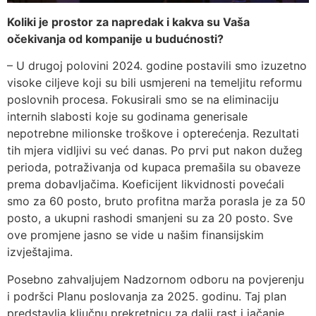
Koliki je prostor za napredak i kakva su Vaša
očekivanja od kompanije u budućnosti?
– U drugoj polovini 2024. godine postavili smo izuzetno
visoke ciljeve koji su bili usmjereni na temeljitu reformu
poslovnih procesa. Fokusirali smo se na eliminaciju
internih slabosti koje su godinama generisale
nepotrebne milionske troškove i opterećenja. Rezultati
tih mjera vidljivi su već danas. Po prvi put nakon dužeg
perioda, potraživanja od kupaca premašila su obaveze
prema dobavljačima. Koeficijent likvidnosti povećali
smo za 60 posto, bruto profitna marža porasla je za 50
posto, a ukupni rashodi smanjeni su za 20 posto. Sve
ove promjene jasno se vide u našim finansijskim
izvještajima.
Posebno zahvaljujem Nadzornom odboru na povjerenju
i podršci Planu poslovanja za 2025. godinu. Taj plan
predstavlja ključnu prekretnicu za dalji rast i jačanje