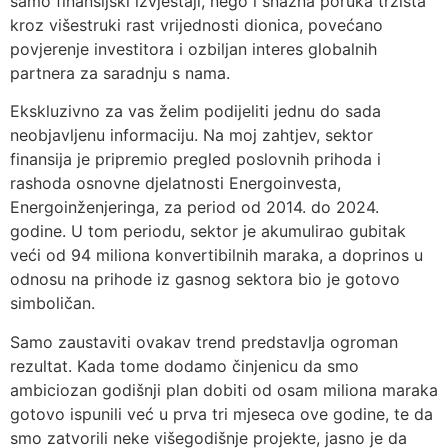
samo finansijski izvještaji, nego i snažna poruka tržišta
kroz višestruki rast vrijednosti dionica, povećano
povjerenje investitora i ozbiljan interes globalnih
partnera za saradnju s nama.
Ekskluzivno za vas želim podijeliti jednu do sada
neobjavljenu informaciju. Na moj zahtjev, sektor
finansija je pripremio pregled poslovnih prihoda i
rashoda osnovne djelatnosti Energoinvesta,
Energoinženjeringa, za period od 2014. do 2024.
godine. U tom periodu, sektor je akumulirao gubitak
veći od 94 miliona konvertibilnih maraka, a doprinos u
odnosu na prihode iz gasnog sektora bio je gotovo
simboličan.
Samo zaustaviti ovakav trend predstavlja ogroman
rezultat. Kada tome dodamo činjenicu da smo
ambiciozan godišnji plan dobiti od osam miliona maraka
gotovo ispunili već u prva tri mjeseca ove godine, te da
smo zatvorili neke višegodišnje projekte, jasno je da