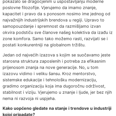
pokazalo se dragocjenim u uspostavljanju moderne
poslovne filozofije. Vjerujemo da imamo znanje,
kapacitet i pravo da s ponosom nosimo ime jednog od
najvažnijih industrijskih brendova u regiji. Upravo to
samopouzdanje i spremnost da razmišljamo izvan
okvira podstiču sve članove našeg kolektiva da izađu iz
zone komfora. Samo tako možemo rasti, razvijati se i
postati konkurentniji na globalnom tržištu.
Jedan od najvećih izazova s kojim se suočavamo jeste
starosna struktura zaposlenih i potreba za efikasnim
prijenosom znanja na nove generacije. No, u tom
izazovu vidimo i veliku šansu. Kroz mentorstvo,
sistemske edukacije i tehnološku modernizaciju,
gradimo organizaciju koja ima dugoročnu održivost,
stabilnost i viziju. Vjerujemo u znanje i ljude, jer bez njih
nema ni razvoja ni uspjeha.
Kako uopćeno gledate na stanje i trendove u industriji
kojoj pripadate?