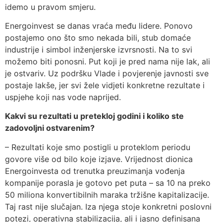
idemo u pravom smjeru.
Energoinvest se danas vraća među lidere. Ponovo
postajemo ono što smo nekada bili, stub domaće
industrije i simbol inženjerske izvrsnosti. Na to svi
možemo biti ponosni. Put koji je pred nama nije lak, ali
je ostvariv. Uz podršku Vlade i povjerenje javnosti sve
postaje lakše, jer svi žele vidjeti konkretne rezultate i
uspjehe koji nas vode naprijed.
Kakvi su rezultati u pretekloj godini i koliko ste
zadovoljni ostvarenim?
– Rezultati koje smo postigli u proteklom periodu
govore više od bilo koje izjave. Vrijednost dionica
Energoinvesta od trenutka preuzimanja vođenja
kompanije porasla je gotovo pet puta – sa 10 na preko
50 miliona konvertibilnih maraka tržišne kapitalizacije.
Taj rast nije slučajan. Iza njega stoje konkretni poslovni
potezi, operativna stabilizacija, ali i jasno definisana