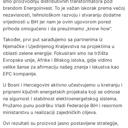
smo proizvodnju distributivnih transformatora pod
brendom Energoinvest. To je važan iskorak prema većoj
nezavisnosti, tehnološkom razvoju i stvaranju dodatne
vrijednosti u BiH jer nam je ovim ugovorom pored
prihoda omogućeno i da preuzimamo „know how“.
Također, prvi put sarađujemo sa partnerima iz
Njemačke i Ujedinjenog Kraljevstva na projektima u
oblasti zelene energije. Fokusirani smo na tržišta
Evropske unije, Afrike i Bliskog istoka, gdje vidimo
velike šanse za afirmaciju našeg znanja i iskustva kao
EPC kompanije.
U Bosni i Hercegovini aktivno učestvujemo u kreiranju i
pripremi ključnih energetskih projekata koji se odnose
na sigurnost i stabilnost elektroenergetskog sistema.
Pružamo punu podršku Vladi Federacije BiH i resornom
ministarstvu u realizaciji zajedničkih ciljeva.
Ovi rezultati su proizvod jasno postavljene strategije,