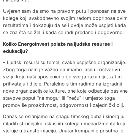
Uvjeren sam da smo na pravom putu i ponosan na sve
kolege koji svakodnevno svojim radom doprinose ovim
rezultatima i dokazuju da se i ovdje može uspjeti kada
se zna šta se želi i kada se radi predano i odgovorno.
Koliko Energoinvest polaže na ljudske resurse i
edukaciju?
– Ljudski resursi su temelj svake uspješne organizacije.
Zbog toga nam je važno da imamo jasnu i ostvarivu
viziju koju naši uposlenici prije svega razumiju, zatim
prihvataju i dijele. Paralelno s tim radimo na izgradnji
nove organizacijske kulture, one koja odbacuje pasivne
stavove poput “ne mogu” ili “neću” i umjesto toga
promoviše proaktivnost, odgovornost i zajednički cilj.
Danas se oslanjamo na snagu timskog duha i sinergiju
mladih stručnjaka, iskusnih kolega i menadžmenta koji
vjeruje u transformaciju. Unutar kompanije prisutna je