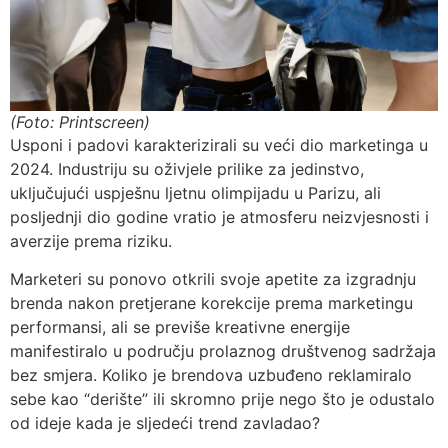
(Foto: Printscreen)
Usponi i padovi karakterizirali su veći dio marketinga u
2024. Industriju su oživjele prilike za jedinstvo,
uključujući uspješnu ljetnu olimpijadu u Parizu, ali
posljednji dio godine vratio je atmosferu neizvjesnosti i
averzije prema riziku.
Marketeri su ponovo otkrili svoje apetite za izgradnju
brenda nakon pretjerane korekcije prema marketingu
performansi, ali se previše kreativne energije
manifestiralo u području prolaznog društvenog sadržaja
bez smjera. Koliko je brendova uzbuđeno reklamiralo
sebe kao “derište” ili skromno prije nego što je odustalo
od ideje kada je sljedeći trend zavladao?