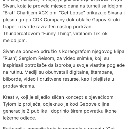
Sivan, koja je provela mjesec dana na turneji sa idejom
“Brat” Charlijem XCX-om. “Get Loose” prikazuje Sivana i
plesnu grupu CDK Company dok oblače Gapov široki
traper i izvode razrađen nastup podržan
Thundercatovom “Funny Thing”, viralnom TikTok
melodijom.
Sivan se ponovo udružio s koreografom njegovog klipa
“Rush”, Sergiom Reisom, za video snimke, koji su
inspirisali potrošače da isprobaju svoje vlastite poglede
na rutinu. Mediji su obuhvatali digitalne, štampane,
bilborde, video i društvene resurse, kao i plejliste u
prodavnicama.
Kreativ, koji je slijedio sličan koncept s pjevačicom
Tylom iz proljeća, odjeknuo je kod Gapove ciljne
generacije Z publike i doprinio širem povratku ikone
ležerne odjeće.
Buttermilk, agencija koja je pomogla u razvoju “Get