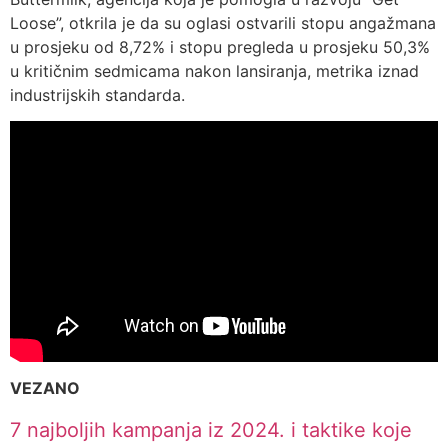
Loose”, otkrila je da su oglasi ostvarili stopu angažmana
u prosjeku od 8,72% i stopu pregleda u prosjeku 50,3%
u kritičnim sedmicama nakon lansiranja, metrika iznad
industrijskih standarda.
VEZANO
7 najboljih kampanja iz 2024. i taktike koje