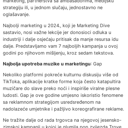
marketing, partnerstva sa ambasadorima, medijsku
strategiju ili, u jednom slučaju, jednostavno ne
oglašavanje.
Najbolji marketing u 2024., koji je Marketing Dive
sastavio, nosi važne lekcije jer donosioci odluka u
industriji i dalje osjećaju pritisak da manje resursa idu
dalje. Predstavljamo vam 7 najboljih kampanja u ovoj
godini po njihovom mišljenju, kroz sedam tekstova.
Najbolja upotreba muzike u marketingu
: Gap
Nekoliko platformi pokreće kulturnu diskusiju više od
TikToka, aplikacije kratke forme koja često katapultira
muzičare do slave preko noći i inspiriše viralne plesne
ludosti. Gap je ove godine umjesno iskoristio fenomene
sa reklamnom strategijom usredsređenom na
nadolazeće umjetnike i pažljivo koreografirane reklame.
Ne tražite dalje od rada trgovca na njegovoj jesensko-
zimskoj kampanji u kojoj je glumila pop zvijezda Troye