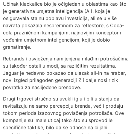
Učinak klackalice bio je očigledan u oblastima kao što
je generativna umjetna inteligencija (AI), koja je
osiguravala stalnu poplavu investicija, ali se u više
navrata pokazala nespremnom za reflektore, s Coca-
cola prazničnom kampanjom, najnovijim konceptom
vođenim umjetnom inteligencijom, koji je dobio
granatiranje.
Rebrands i osvježenja namijenjena mlađim potrošačima
su također ostali u modi, sa različitim rezultatima.
Jaguar je nedavno pokazao da ulazak all-in na hrabar,
novi izgled prilagođen generaciji Z i dalje nosi rizik
povratka za naslijeđene brendove.
Drugi trgovci stručno su uvukli iglu i bili u stanju da
revitalizuju ne samo percepciju brenda, već i prodaju
tokom perioda izazovnog povlačenja potrošača. Ove
kompanije su imale uticaj tako što su sprovodile
specifične taktike, bilo da se odnose na ciljani