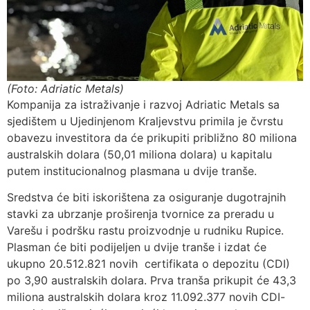
(Foto: Adriatic Metals)
Kompanija za istraživanje i razvoj Adriatic Metals sa
sjedištem u Ujedinjenom Kraljevstvu primila je čvrstu
obavezu investitora da će prikupiti približno 80 miliona
australskih dolara (50,01 miliona dolara) u kapitalu
putem institucionalnog plasmana u dvije tranše.
Sredstva će biti iskorištena za osiguranje dugotrajnih
stavki za ubrzanje proširenja tvornice za preradu u
Varešu i podršku rastu proizvodnje u rudniku Rupice.
Plasman će biti podijeljen u dvije tranše i izdat će
ukupno 20.512.821 novih certifikata o depozitu (CDI)
po 3,90 australskih dolara. Prva tranša prikupit će 43,3
miliona australskih dolara kroz 11.092.377 novih CDI-