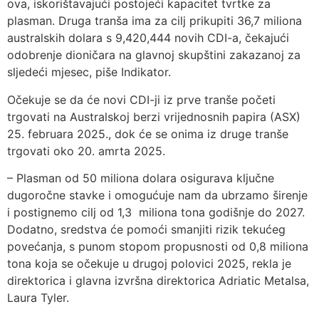
ova, iskorištavajući postojeći kapacitet tvrtke za
plasman. Druga tranša ima za cilj prikupiti 36,7 miliona
australskih dolara s 9,420,444 novih CDI-a, čekajući
odobrenje dioničara na glavnoj skupštini zakazanoj za
sljedeći mjesec, piše Indikator.
Očekuje se da će novi CDI-ji iz prve tranše početi
trgovati na Australskoj berzi vrijednosnih papira (ASX)
25. februara 2025., dok će se onima iz druge tranše
trgovati oko 20. amrta 2025.
– Plasman od 50 miliona dolara osigurava ključne
dugoročne stavke i omogućuje nam da ubrzamo širenje
i postignemo cilj od 1,3 miliona tona godišnje do 2027.
Dodatno, sredstva će pomoći smanjiti rizik tekućeg
povećanja, s punom stopom propusnosti od 0,8 miliona
tona koja se očekuje u drugoj polovici 2025, rekla je
direktorica i glavna izvršna direktorica Adriatic Metalsa,
Laura Tyler.