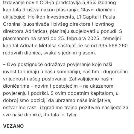
Izdavanje novih CDI-ja predstavlja 5,95% izdanog
kapitala društva nakon plasiranja. Glavni dioničari,
uključujući Helikon Investments, L1 Capital i Paula
Cronina (suosnivača i bivšeg direktora i izvršnog
direktora Adriatica), planiraju sudjelovati u ponudi. S
plasmanom na snazi ​​od 25. februara 2025., temeljni
kapital Adriatic Metalsa sastojat će se od 335.569.260
redovnih dionica, svaka s jednim glasom.
– Ovo postignuće odražava povjerenje koje naši
investitori imaju u našu kompaniju, naš tim i dugoročnu
vrijednost našeg poslovanja. Zahvaljujemo našim
dioničarima – novim i postojećim – na ukazanom
povjerenju i podršci. S ovim dodatnim kapitalom, u
dobroj smo poziciji da ubrzamo naše inicijative,
ostvarimo rast i izgradimo trajno pozitivno naslijeđe za
sve naše dionike, dodala je Tyler.
VEZANO