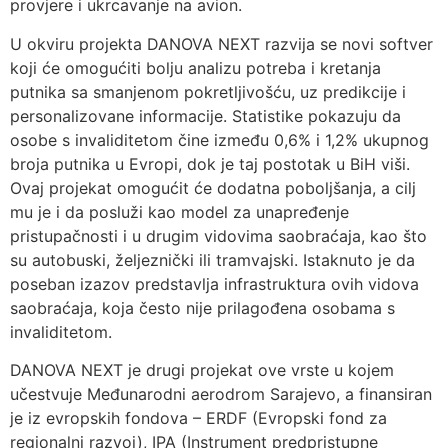
provjere i ukrcavanje na avion.
U okviru projekta DANOVA NEXT razvija se novi softver
koji će omogućiti bolju analizu potreba i kretanja
putnika sa smanjenom pokretljivošću, uz predikcije i
personalizovane informacije. Statistike pokazuju da
osobe s invaliditetom čine između 0,6% i 1,2% ukupnog
broja putnika u Evropi, dok je taj postotak u BiH viši.
Ovaj projekat omogućit će dodatna poboljšanja, a cilj
mu je i da posluži kao model za unapređenje
pristupačnosti i u drugim vidovima saobraćaja, kao što
su autobuski, željeznički ili tramvajski. Istaknuto je da
poseban izazov predstavlja infrastruktura ovih vidova
saobraćaja, koja često nije prilagođena osobama s
invaliditetom.
DANOVA NEXT je drugi projekat ove vrste u kojem
učestvuje Međunarodni aerodrom Sarajevo, a finansiran
je iz evropskih fondova – ERDF (Evropski fond za
regionalni razvoj), IPA (Instrument predpristupne