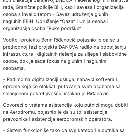
komunikacije Sarajevo, BHDCA, Federalnog ministarstva
rada, Granične policije BiH, kao i saveza i organizacija
osoba s invaliditetom – Savez udruženja gluhih i
nagluhih FBiH, Udruženje “Oaza” i Unija osoba i
organizacija osoba “Ruke podrške”.
Voditelj projekta Berin Riđanović pojasnio je da se u
prethodnoj fazi projekta DANOVA radilo na poboljšanju
infrastrukture i digitalnih rješenja za slijepe i slabovidne
osobe, dok je sada fokus na gluhim i nagluhim
osobama.
– Radimo na digitalizaciji usluga, nabavci softvera i
opreme koja će olakšati putovanja svim osobama sa
smanjenom pokretljivošću, istakao je Riđanović.
Govoreći o vrstama asistencije koju putnici mogu dobiti
na Aerodromu, pojasnio je da su to: asistencija
prevoznika i asistencija aerodromskih operatora.
– Sistem funkcioniše tako da sve kategorije putnika sa