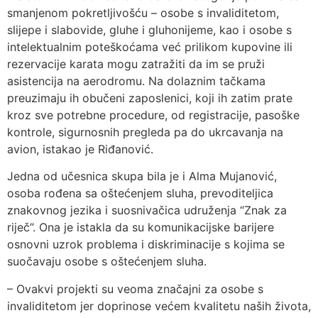
smanjenom pokretljivošću – osobe s invaliditetom,
slijepe i slabovide, gluhe i gluhonijeme, kao i osobe s
intelektualnim poteškoćama već prilikom kupovine ili
rezervacije karata mogu zatražiti da im se pruži
asistencija na aerodromu. Na dolaznim tačkama
preuzimaju ih obučeni zaposlenici, koji ih zatim prate
kroz sve potrebne procedure, od registracije, pasoške
kontrole, sigurnosnih pregleda pa do ukrcavanja na
avion, istakao je Riđanović.
Jedna od učesnica skupa bila je i Alma Mujanović,
osoba rođena sa oštećenjem sluha, prevoditeljica
znakovnog jezika i suosnivačica udruženja “Znak za
riječ”. Ona je istakla da su komunikacijske barijere
osnovni uzrok problema i diskriminacije s kojima se
suočavaju osobe s oštećenjem sluha.
– Ovakvi projekti su veoma značajni za osobe s
invaliditetom jer doprinose većem kvalitetu naših života,