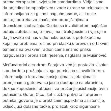
prema evropskim i svjetskim standardima. Vidjeli smo
da pojedine kompanije već uvode ekrane sa tekstualnim
informacijama za gluhe i nagluhe osobe, ali i dalje
postoji potreba za značajnim poboljšanjima u
drumskom saobraćaju. Osobe sa invaliditetom najčešće
putuju autobusima, tramvajima i trolejbusima i vjerujem
da je svako od nas vidio neku osobu s poteškoćama
koja ima problema recimo pri ulasku u prevoz i o takvim
temama na ovakvim radionicama imamo priliku
razgovarati i pronalaziti rješenja, naglasila je Mujanović.
Međunarodni aerodrom Sarajevo već je postavio visoke
standarde u pružanju usluga putnicima s invaliditetom.
Informacije o letovima, kašnjenjima, slijetanjima ili
promjenama gateova su jasno dostupne na ekranima,
dok su zaposlenici obučeni za pružanje asistencije ovim
putnicima. Goran Cico, šef službe prihvata i otpreme
putnika, govorio je o praktičnim aspektima asistencije,
uključujući dolazne tačke, prolazak kroz sigurnosne