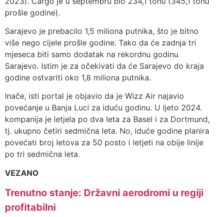
2023). Cargo je u septembru bio 234,1 tonu (345,1 tonu
prošle godine).
Sarajevo je prebacilo 1,5 miliona putnika, što je bitno
više nego cijele prošle godine. Tako da će zadnja tri
mjeseca biti samo dodatak na rekordnu godinu
Sarajevo. Istim je za očekivati da će Sarajevo do kraja
godine ostvariti oko 1,8 miliona putnika.
Inače, isti portal je objavio da je Wizz Air najavio
povećanje u Banja Luci za iduću godinu. U ljeto 2024.
kompanija je letjela po dva leta za Basel i za Dortmund,
tj. ukupno četiri sedmična leta. No, iduće godine planira
povećati broj letova za 50 posto i letjeti na obije linije
po tri sedmična leta.
VEZANO
Trenutno stanje: Državni aerodromi u regiji
profitabilni