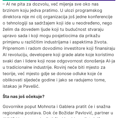
– AI ne pita za dozvolu, već mijenja sve oko nas
brzinom koju jedva pratimo. U ulozi programskog
direktora nije mi cilj organizacija još jedne konferencije
o tehnologiji sa sadržajem koji ide u neodređeno, nego
želim da dovedem ljude koji tu budućnost stvaraju
upravo sada i koji mogu posjetiocima da prikažu
primjenu u različitim industrijama i aspektima života.
Pripremom i radom dovodimo investitore koji finansiraju
AI revoluciju, developere koji grade alate koje koristimo
svaki dan i lidere koji nose odgovornost donošenja AI-ja
u tradicionalne industrije. Rovinj neće biti mjesto za
teorije, već mjesto gdje se donose odluke koje će
oblikovati sljedeće godine i jako se radujemo tome,
istakao je Pavešić.
Šta nas još očekuje?
Govornike poput Mohnota i Gablera pratit će i snažna
regionalna postava. Dok će Božidar Pavlović, partner u