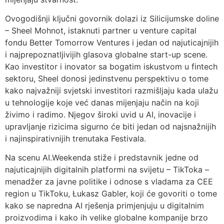
Ovogodišnji ključni govornik dolazi iz Silicijumske doline
– Sheel Mohnot, istaknuti partner u venture capital
fondu Better Tomorrow Ventures i jedan od najuticajnijih
i najprepoznatljivijih glasova globalne start-up scene.
Kao investitor i inovator sa bogatim iskustvom u fintech
sektoru, Sheel donosi jedinstvenu perspektivu o tome
kako najvažniji svjetski investitori razmišljaju kada ulažu
u tehnologije koje već danas mijenjaju način na koji
živimo i radimo. Njegov široki uvid u AI, inovacije i
upravljanje rizicima sigurno će biti jedan od najsnažnijih
i najinspirativnijih trenutaka Festivala.
Na scenu AI.Weekenda stiže i predstavnik jedne od
najuticajnijih digitalnih platformi na svijetu – TikToka –
menadžer za javne politike i odnose s vladama za CEE
region u TikToku, Łukasz Gabler, koji će govoriti o tome
kako se napredna AI rješenja primjenjuju u digitalnim
proizvodima i kako ih velike globalne kompanije brzo