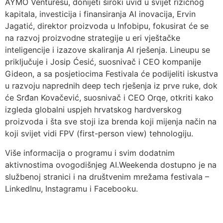
AYMO Venturesu, donijeti široki uvid u svijet rizičnog
kapitala, investicija i finansiranja AI inovacija, Ervin
Jagatić, direktor proizvoda u Infobipu, fokusirat će se
na razvoj proizvodne strategije u eri vještačke
inteligencije i izazove skaliranja AI rješenja. Lineupu se
priključuje i Josip Ćesić, suosnivač i CEO kompanije
Gideon, a sa posjetiocima Festivala će podijeliti iskustva
u razvoju naprednih deep tech rješenja iz prve ruke, dok
će Srđan Kovačević, suosnivač i CEO Orqe, otkriti kako
izgleda globalni uspjeh hrvatskog hardverskog
proizvoda i šta sve stoji iza brenda koji mijenja način na
koji svijet vidi FPV (first-person view) tehnologiju.
Više informacija o programu i svim dodatnim
aktivnostima ovogodišnjeg AI.Weekenda dostupno je na
službenoj stranici i na društvenim mrežama festivala –
LinkedInu, Instagramu i Facebooku.