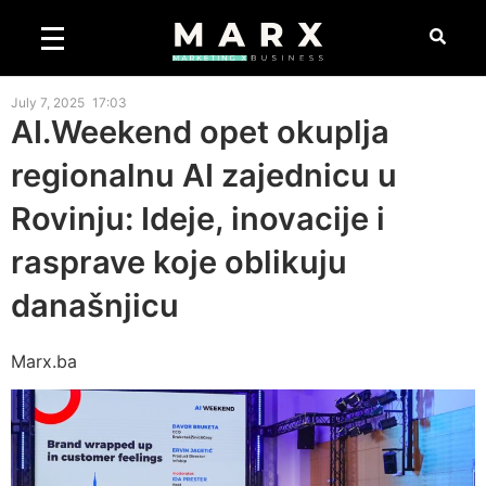
July 7, 2025
17:03
AI.Weekend opet okuplja
regionalnu AI zajednicu u
Rovinju: Ideje, inovacije i
rasprave koje oblikuju
današnjicu
Marx.ba