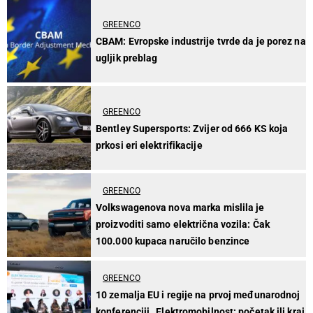
GREENCO
CBAM: Evropske industrije tvrde da je porez na
ugljik preblag
GREENCO
Bentley Supersports: Zvijer od 666 KS koja
prkosi eri elektrifikacije
GREENCO
Volkswagenova nova marka mislila je
proizvoditi samo električna vozila: Čak
100.000 kupaca naručilo benzince
GREENCO
10 zemalja EU i regije na prvoj međunarodnoj
konferenciji „Elektromobilnost: početak ili kraj