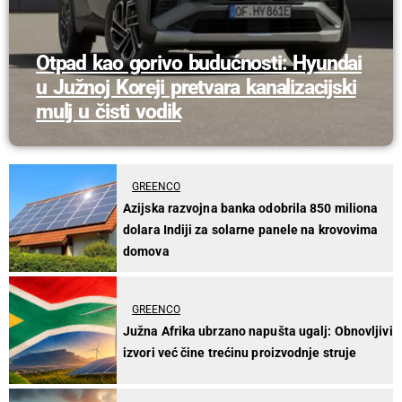
Otpad kao gorivo budućnosti: Hyundai
u Južnoj Koreji pretvara kanalizacijski
mulj u čisti vodik
GREENCO
Azijska razvojna banka odobrila 850 miliona
dolara Indiji za solarne panele na krovovima
domova
GREENCO
Južna Afrika ubrzano napušta ugalj: Obnovljivi
izvori već čine trećinu proizvodnje struje