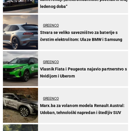
ledenog doba“
GREENCO
Stvara se veliko savezništvo za baterije s
čvrstim elektrolitom: Ulaze BMW i Samsung
GREENCO
Vlasnik Fiata i Peugeota najavio partnerstvo s
Nvidijom i Uberom
GREENCO
Marx.ba za volanom modela Renault Austral:
Udoban, tehnološki napredan i štedljiv SUV