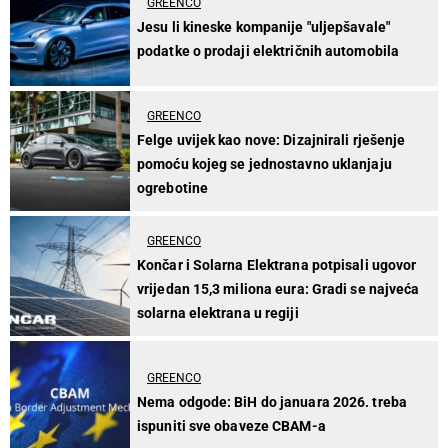
GREENCO
Jesu li kineske kompanije "uljepšavale"
podatke o prodaji električnih automobila
GREENCO
Felge uvijek kao nove: Dizajnirali rješenje
pomoću kojeg se jednostavno uklanjaju
ogrebotine
GREENCO
Končar i Solarna Elektrana potpisali ugovor
vrijedan 15,3 miliona eura: Gradi se najveća
solarna elektrana u regiji
GREENCO
Nema odgode: BiH do januara 2026. treba
ispuniti sve obaveze CBAM-a