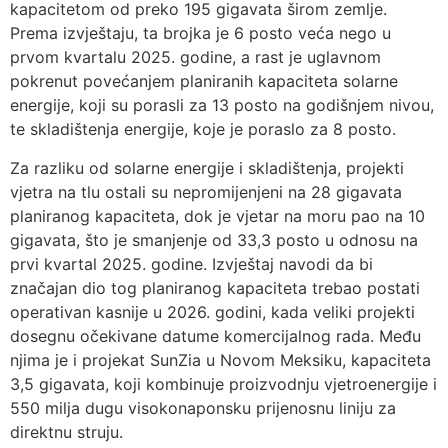
kapacitetom od preko 195 gigavata širom zemlje.
Prema izvještaju, ta brojka je 6 posto veća nego u
prvom kvartalu 2025. godine, a rast je uglavnom
pokrenut povećanjem planiranih kapaciteta solarne
energije, koji su porasli za 13 posto na godišnjem nivou,
te skladištenja energije, koje je poraslo za 8 posto.
Za razliku od solarne energije i skladištenja, projekti
vjetra na tlu ostali su nepromijenjeni na 28 gigavata
planiranog kapaciteta, dok je vjetar na moru pao na 10
gigavata, što je smanjenje od 33,3 posto u odnosu na
prvi kvartal 2025. godine. Izvještaj navodi da bi
značajan dio tog planiranog kapaciteta trebao postati
operativan kasnije u 2026. godini, kada veliki projekti
dosegnu očekivane datume komercijalnog rada. Među
njima je i projekat SunZia u Novom Meksiku, kapaciteta
3,5 gigavata, koji kombinuje proizvodnju vjetroenergije i
550 milja dugu visokonaponsku prijenosnu liniju za
direktnu struju.