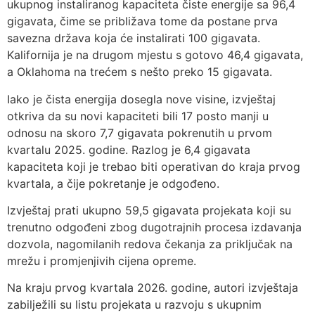
ukupnog instaliranog kapaciteta čiste energije sa 96,4
gigavata, čime se približava tome da postane prva
savezna država koja će instalirati 100 gigavata.
Kalifornija je na drugom mjestu s gotovo 46,4 gigavata,
a Oklahoma na trećem s nešto preko 15 gigavata.
Iako je čista energija dosegla nove visine, izvještaj
otkriva da su novi kapaciteti bili 17 posto manji u
odnosu na skoro 7,7 gigavata pokrenutih u prvom
kvartalu 2025. godine. Razlog je 6,4 gigavata
kapaciteta koji je trebao biti operativan do kraja prvog
kvartala, a čije pokretanje je odgođeno.
Izvještaj prati ukupno 59,5 gigavata projekata koji su
trenutno odgođeni zbog dugotrajnih procesa izdavanja
dozvola, nagomilanih redova čekanja za priključak na
mrežu i promjenjivih cijena opreme.
Na kraju prvog kvartala 2026. godine, autori izvještaja
zabilježili su listu projekata u razvoju s ukupnim