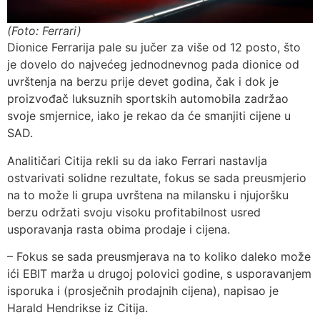
(Foto: Ferrari)
Dionice Ferrarija pale su jučer za više od 12 posto, što
je dovelo do najvećeg jednodnevnog pada dionice od
uvrštenja na berzu prije devet godina, čak i dok je
proizvođač luksuznih sportskih automobila zadržao
svoje smjernice, iako je rekao da će smanjiti cijene u
SAD.
Analitičari Citija rekli su da iako Ferrari nastavlja
ostvarivati solidne rezultate, fokus se sada preusmjerio
na to može li grupa uvrštena na milansku i njujoršku
berzu održati svoju visoku profitabilnost usred
usporavanja rasta obima prodaje i cijena.
– Fokus se sada preusmjerava na to koliko daleko može
ići EBIT marža u drugoj polovici godine, s usporavanjem
isporuka i (prosječnih prodajnih cijena), napisao je
Harald Hendrikse iz Citija.