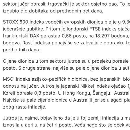
sektor jučer porasli, trgovački je sektor osjetno pao. To j
izgubio dio dobitaka od prethodnih pet dana.
STOXX 600 indeks vodećih evropskih dionica bio je u 9,30
jučerašnje gubitke. Pritom je londonski FTSE indeks ojač
frankfurtski DAX porastao 0,66 posto, na 18.297 bodova,
bodova. Rast indeksa ponajviše se zahvaljuje oporavku 
prethodnih dana.
Cijene dionica u tom sektoru jutros su u prosjeku porasle 
posto. S druge strane, najviše su pale cijene dionica u a
MSCI indeks azijsko-pacifičkih dionica, bez japanskih, bio
odnosu na jučer. Jutros je japanski Nikkei indeks ojačao 1
Koreji porasle 0,3 posto. U Hong Kongu, Šangaju i Australij
Najviše su pale cijene dionica u Australiji jer se ulagači
zbog rasta inflacije.
Jutros je, naime, objavljeno da je u toj zemlji inflacija u m
iznosila u aprilu, na četiri posto. Veća nego što se očekiva