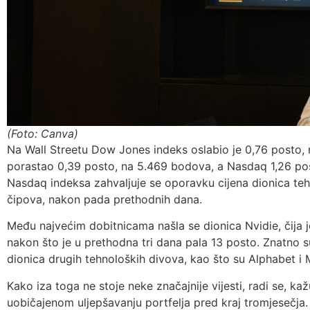
(Foto: Canva)
Na Wall Streetu Dow Jones indeks oslabio je 0,76 posto,
porastao 0,39 posto, na 5.469 bodova, a Nasdaq 1,26 pos
Nasdaq indeksa zahvaljuje se oporavku cijena dionica te
čipova, nakon pada prethodnih dana.
Među najvećim dobitnicama našla se dionica Nvidie, čija 
nakon što je u prethodna tri dana pala 13 posto. Znatno su
dionica drugih tehnoloških divova, kao što su Alphabet i 
Kako iza toga ne stoje neke značajnije vijesti, radi se, kažu
uobičajenom uljepšavanju portfelja pred kraj tromjesečja. 