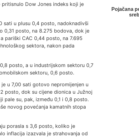
e pritisnulo Dow Jones indeks koji je
Pojačana po
sre
 sati u plusu 0,4 posto, nadoknadivši
ao 0,31 posto, na 8.275 bodova, dok je
 a pariški CAC 0,44 posto, na 7.695
tehnološkog sektora, nakon pada
0,8 posto, a u industrijskom sektoru 0,7
utomobilskom sektoru, 0,6 posto.
 je u 7,00 sati gotovo nepromijenjen u
,2 posto, dok su cijene dionica u Južnoj
i pale su, pak, između 0,1 i 0,8 posto.
 plaše novog povećanja kamatnih stopa
aju porasla s 3,6 posto, koliko je
lo inflacija izazvala je strahovanja od