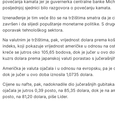
povećanja kamata jer je guvernerka centralne banke Miche
posljednjoj sjednici bilo razgovora o povećanju kamata.
Iznenađenje je tim veće što se na tržištima smatra da je 
završen i da slijedi popuštanje monetarne politike. S drug
oporavak tehnološkog sektora.
Na valutnim je tržištima, pak, vrijednost dolara prema koš
indeks, koji pokazuje vrijednost američke u odnosu na ostal
kreće se jutros oko 105,65 bodova, dok je jučer u ovo do
kuzrs dolara prema japanskoj valuti porastao s jučerašnji
Američka je valuta ojačala i u odnosu na evropsku, pa je c
dok je jučer u ovo doba iznosila 1,0735 dolara.
Cijene su nafte, pak, nadoknadile dio jučerašnjih gubitak
ojačala je jutros 0,39 posto, na 85,35 dolara, dok je na 
posto, na 81,20 dolara, piše Lider.