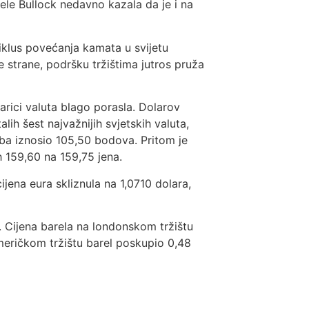
le Bullock nedavno kazala da je i na
ciklus povećanja kamata u svijetu
e strane, podršku tržištima jutros pruža
arici valuta blago porasla. Dolarov
ih šest najvažnijih svjetskih valuta,
ba iznosio 105,50 bodova. Pritom je
h 159,60 na 159,75 jena.
ijena eura skliznula na 1,0710 dolara,
a. Cijena barela na londonskom tržištu
američkom tržištu barel poskupio 0,48