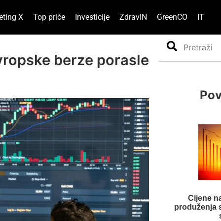
eting X
Top priče
Investicije
ZdravIN
GreenCO
IT
Search
 evropske berze porasle
Pov
Cijene n
produženja 