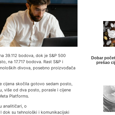
 na 39.112 bodova, dok je S&P 500
Dobar počet
to, na 17.717 bodova. Rast S&P i
prešao ci
hnoloških divova, posebno proizvođača
je cijena skočila gotovo sedam posto,
, više od dva posto, porasle i cijene
Meta Platforms.
 analitičari, o
I dok su tehnološki i komunikacijski