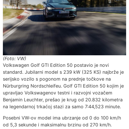
(Foto: VW)
Volkswagen Golf GTI Edition 50 postavio je novi
standard. Jubilarni model s 239 kW (325 KS) najbrže je
serijsko vozilo s pogonom na prednje točkove na
Nürburgring Nordschleifeu. Golf GTI Edition 50 kojim je
upravljao Volkswagenov testni i razvojni vozačem
Benjamin Leuchter, prešao je krug od 20.832 kilometra
na legendarnoj trkaćoj stazi za samo 7:44,523 minute.
Posebni VW-ov model ima ubrzanje od 0 do 100 km/h
od 5,3 sekunde i maksimalnu brzinu od 270 km/h.