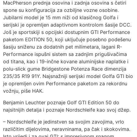
MacPherson prednja osovina i zadnja osovina s četiri
spone su konfiguracija za ozbiljne vozne osobine.
Jubilarni model je 15 mm niži od klasičnog Golfa i
serijski je opremljen adaptivnom kontrolom šasije DCC.
Još je sportskiji s opcijski dostupnim GTI Performance
paketom EDITION 50, koji uključuje posebno podešenu
šasiju sniženu za dodatnih pet milimetara, lagani R-
Performance ispušni sistem sa zadnjim prigušivačima
od titana, kao i 19-inčne kovane aluminijske naplatke i
polu-slick gume Bridgestone Potenza Race dimenzija
235/35 R19 91Y. Najsnažniji serijski model Golfa GTI bio
je opremljen ovim Performance paketom za rekordnu
vožnju, piše HAK.
Benjamin Leuchter poznaje Golf GTI Edition 50 do
najsitnijih detalja i poznaje Nordschleife kao svoj džep.
– Nordschleife je jedinstven sa svojim zavojima, vrlo
različitim dijelovima, neravninama, pa čak i skokovima.
Isto vrijedi i za ovaj GTI: s impresivnom snagom,