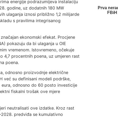
rima energije podrazumijeva instalaciju
2028. godine, uz dodatnih 180 MW
Prva nera
FBiH 
h ulaganja iznosi približno 1,2 milijarde
skladu s pravilima integrisanog
ti značajan ekonomski efekat. Procjene
NA) pokazuju da bi ulaganja u OIE
adnim vremenom. Istovremeno, očekuje
ko 4,7 procentnih poena, uz umjeren rast
tna poena.
a, odnosno proizvodnje električne
iH već su definisani modeli podrške,
eura, odnosno do 60 posto investicije
ktni fiskalni trošak ove mjere
jeri neutralisati ove izdatke. Kroz rast
6–2028. predviđa se kumulativno