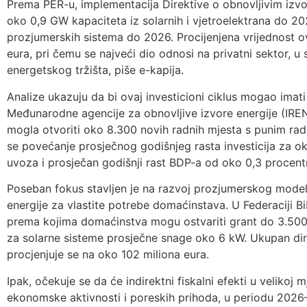
Prema PER-u, implementacija Direktive o obnovljivim izvo
oko 0,9 GW kapaciteta iz solarnih i vjetroelektrana do 
prozjumerskih sistema do 2026. Procijenjena vrijednost ovi
eura, pri čemu se najveći dio odnosi na privatni sektor, u 
energetskog tržišta, piše e-kapija.
Analize ukazuju da bi ovaj investicioni ciklus mogao ima
Međunarodne agencije za obnovljive izvore energije (IRE
mogla otvoriti oko 8.300 novih radnih mjesta s punim r
se povećanje prosječnog godišnjeg rasta investicija za o
uvoza i prosječan godišnji rast BDP-a od oko 0,3 procen
Poseban fokus stavljen je na razvoj prozjumerskog model
energije za vlastite potrebe domaćinstava. U Federaciji B
prema kojima domaćinstva mogu ostvariti grant do 3.500 
za solarne sisteme prosječne snage oko 6 kW. Ukupan dire
procjenjuje se na oko 102 miliona eura.
Ipak, očekuje se da će indirektni fiskalni efekti u velikoj m
ekonomske aktivnosti i poreskih prihoda, u periodu 202