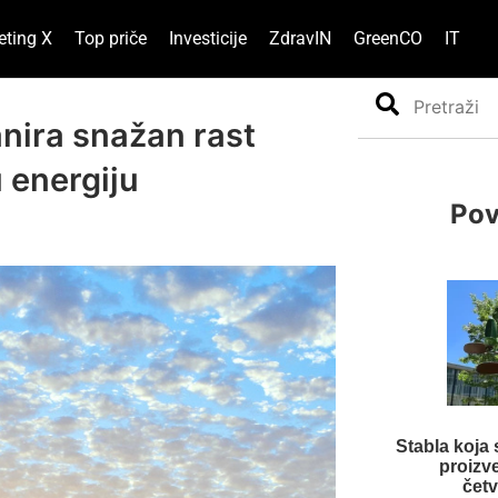
eting X
Top priče
Investicije
ZdravIN
GreenCO
IT
Search
anira snažan rast
u energiju
Pov
Stabla koja 
proizv
čet