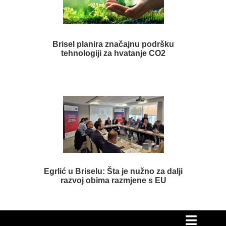
Brisel planira značajnu podršku
tehnologiji za hvatanje CO2
Egrlić u Briselu: Šta je nužno za dalji
razvoj obima razmjene s EU