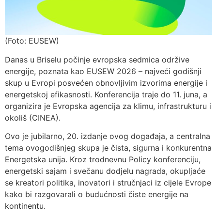
(Foto: EUSEW)
Danas u Briselu počinje evropska sedmica održive
energije, poznata kao EUSEW 2026 – najveći godišnji
skup u Evropi posvećen obnovljivim izvorima energije i
energetskoj efikasnosti. Konferencija traje do 11. juna, a
organizira je Evropska agencija za klimu, infrastrukturu i
okoliš (CINEA).
Ovo je jubilarno, 20. izdanje ovog događaja, a centralna
tema ovogodišnjeg skupa je čista, sigurna i konkurentna
Energetska unija. Kroz trodnevnu Policy konferenciju,
energetski sajam i svečanu dodjelu nagrada, okupljaće
se kreatori politika, inovatori i stručnjaci iz cijele Evrope
kako bi razgovarali o budućnosti čiste energije na
kontinentu.