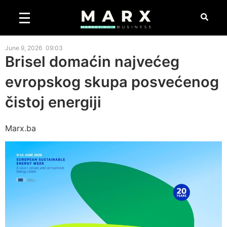
June 9, 2026
09:03
Brisel domaćin najvećeg
evropskog skupa posvećenog
čistoj energiji
Marx.ba