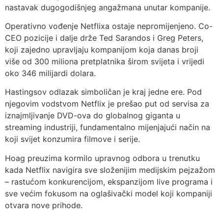
nastavak dugogodišnjeg angažmana unutar kompanije.
Operativno vođenje Netflixa ostaje nepromijenjeno. Co-
CEO pozicije i dalje drže Ted Sarandos i Greg Peters,
koji zajedno upravljaju kompanijom koja danas broji
više od 300 miliona pretplatnika širom svijeta i vrijedi
oko 346 milijardi dolara.
Hastingsov odlazak simboličan je kraj jedne ere. Pod
njegovim vodstvom Netflix je prešao put od servisa za
iznajmljivanje DVD-ova do globalnog giganta u
streaming industriji, fundamentalno mijenjajući način na
koji svijet konzumira filmove i serije.
Hoag preuzima kormilo upravnog odbora u trenutku
kada Netflix navigira sve složenijim medijskim pejzažom
– rastućom konkurencijom, ekspanzijom live programa i
sve većim fokusom na oglašivački model koji kompaniji
otvara nove prihode.