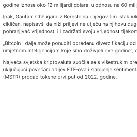
godine iznose oko 12 milijardi dolara, u odnosu na 60 mili
Ipak, Gautam Chhugani iz Bernsteina i njegov tim istaknuli
cikličan, napisavši da niži priljevi ne utječu na njihovu d
pohranjivač vrijednosti ili zadržati svoju vrijednost tijek
„Bitcoin i dalje može ponuditi određenu diverzifikaciju od
umjetnom inteligencijom koje smo doživjeli ove godine“,
Najveća svjetska kriptovaluta suočila se s višestrukim p
uključujući povećani odljev ETF-ova i slabljenje sentiment
(MSTR) prodao tokene prvi put od 2022. godine.