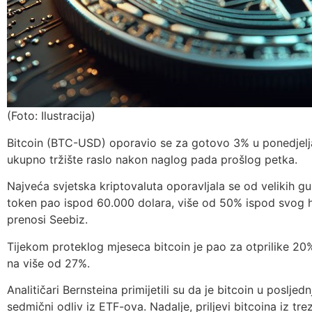
(Foto: Ilustracija)
Bitcoin (BTC-USD) oporavio se za gotovo 3% u ponedjelja
ukupno tržište raslo nakon naglog pada prošlog petka.
Najveća svjetska kriptovaluta oporavljala se od velikih gub
token pao ispod 60.000 dolara, više od 50% ispod svog 
prenosi Seebiz.
Tijekom proteklog mjeseca bitcoin je pao za otprilike 20
na više od 27%.
Analitičari Bernsteina primijetili su da je bitcoin u posljed
sedmični odliv iz ETF-ova. Nadalje, priljevi bitcoina iz t