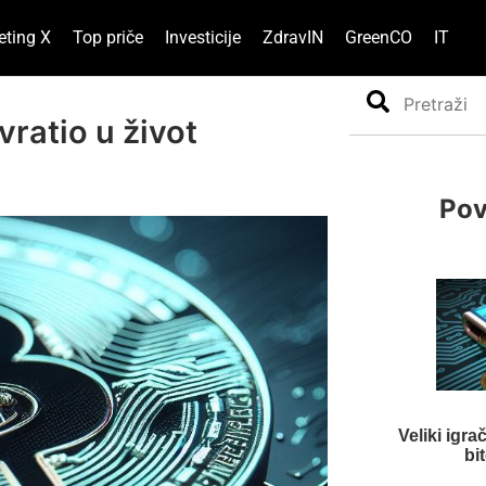
eting X
Top priče
Investicije
ZdravIN
GreenCO
IT
Search
vratio u život
Pov
Veliki igra
bi