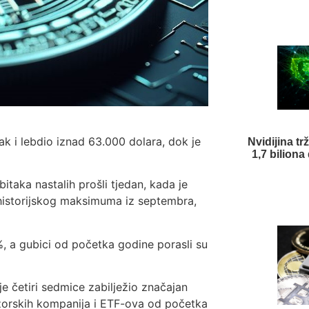
k i lebdio iznad 63.000 dolara, dok je
Nvidijina tr
1,7 biliona
itaka nastalih prošli tjedan, kada je
historijskog maksimuma iz septembra,
%, a gubici od početka godine porasli su
nje četiri sedmice zabilježio značajan
rezorskih kompanija i ETF-ova od početka