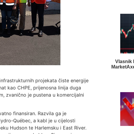
Vlasnik 
MarketAxes
frastrukturnih projekata čiste energije
at kao CHPE, prijenosna linija duga
, zvanično je pustena u komercijalni
vatno finansiran. Razvila ga je
dro-Québec, a kabl je u cijelosti
eku Hudson te Harlemsku i East River.