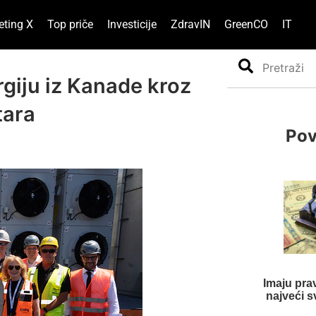
eting X
Top priče
Investicije
ZdravIN
GreenCO
IT
Search
giju iz Kanade kroz
tara
Pov
Imaju pra
najveći s