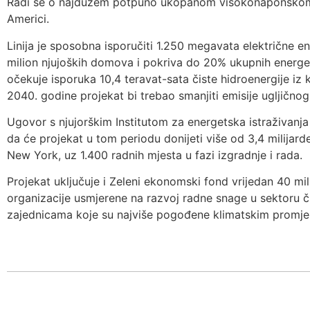
Radi se o najdužem potpuno ukopanom visokonaponskom 
Americi.
Linija je sposobna isporučiti 1.250 megavata električne en
milion njujoških domova i pokriva do 20% ukupnih energe
očekuje isporuka 10,4 teravat-sata čiste hidroenergije iz
2040. godine projekat bi trebao smanjiti emisije ugljičnog
Ugovor s njujorškim Institutom za energetska istraživanja 
da će projekat u tom periodu donijeti više od 3,4 milijar
New York, uz 1.400 radnih mjesta u fazi izgradnje i rada.
Projekat uključuje i Zeleni ekonomski fond vrijedan 40 mil
organizacije usmjerene na razvoj radne snage u sektoru č
zajednicama koje su najviše pogođene klimatskim promj