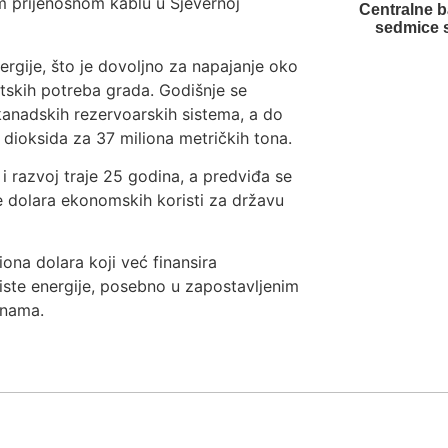
prijenosnom kablu u Sjevernoj
Centralne 
sedmice 
ergije, što je dovoljno za napajanje oko
tskih potreba grada. Godišnje se
 kanadskih rezervoarskih sistema, a do
 dioksida za 37 miliona metričkih tona.
i razvoj traje 25 godina, a predviđa se
de dolara ekonomskih koristi za državu
iona dolara koji već finansira
iste energije, posebno u zapostavljenim
enama.