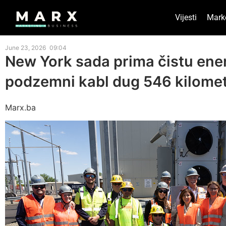
Vijesti
Mark
June 23, 2026
09:04
New York sada prima čistu ener
podzemni kabl dug 546 kilome
Marx.ba