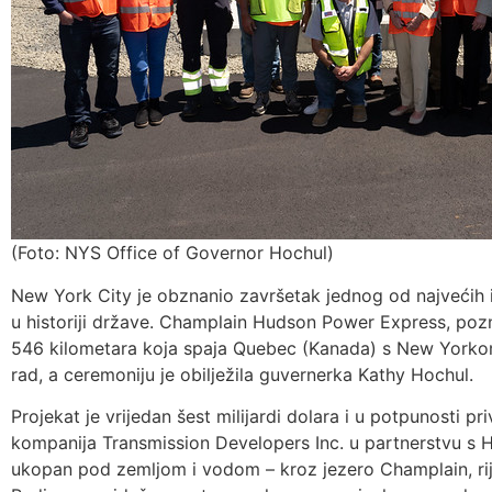
(Foto: NYS Office of Governor Hochul)
New York City je obznanio završetak jednog od najvećih in
u historiji države. Champlain Hudson Power Express, pozn
546 kilometara koja spaja Quebec (Kanada) s New Yorkom
rad, a ceremoniju je obilježila guvernerka Kathy Hochul.
Projekat je vrijedan šest milijardi dolara i u potpunosti pri
kompanija Transmission Developers Inc. u partnerstvu s Hy
ukopan pod zemljom i vodom – kroz jezero Champlain, rij