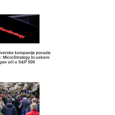
tverske kompanije porasle
o: MicroStrategy bi uskoro
ao ući u S&P 500