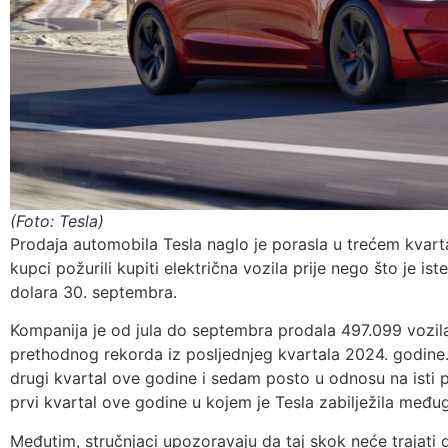
(Foto: Tesla)
Prodaja automobila Tesla naglo je porasla u trećem kvartal
kupci požurili kupiti električna vozila prije nego što je is
dolara 30. septembra.
Kompanija je od jula do septembra prodala 497.099 vozila
prethodnog rekorda iz posljednjeg kvartala 2024. godine
drugi kvartal ove godine i sedam posto u odnosu na isti p
prvi kvartal ove godine u kojem je Tesla zabilježila međug
Međutim, stručnjaci upozoravaju da taj skok neće trajati d