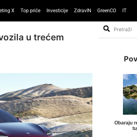
eting X
Top priče
Investicije
ZdravIN
GreenCO
IT
Search
vozila u trećem
Pov
Obaraju re
tu