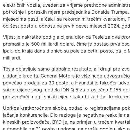
električnih vozila, uveden za vrijeme prethodne administr
potrošnje i poreskih mjera predsjednika Donalda Trumpa.
mjesecima pasti, a čak i sa rekordnim trećim kvartalom, Te
od šest posto u odnosu na prvih devet mjeseci 2024. god
Vijest je nakratko podigla cijenu dionica Tesle za dva p
premašilo je 500 milijardi dolara, čime je postao prva oso
Ipak, do kraja dana dionice su pale za četiri posto, pa 
milijardi.
Tesla objavljuje samo globalne rezultate, ali drugi proizv
ukidanje kredita. General Motors je više nego udvostručio 
povećao prodaju za 30 posto, a Hyundai je također udvo
snizio cijene svog modela IONIQ 5 za prosječno 9.155 dolar
proizvođači mogli sniziti cijene kako bi zadržali konkuren
Uprkos kratkoročnom skoku, podaci o registracijama poka
jačanja konkurencije. Dio razloga je negativna reakcija na
kineskih proizvođača. BYD je, na primjer, u trećem kvarta
automobila za 31 posto u odnosu na prošlu godinu iako ne