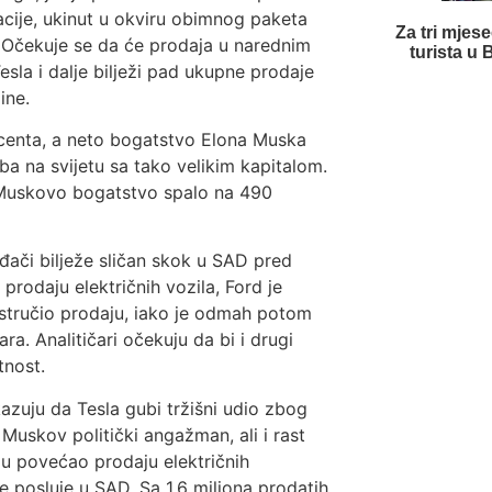
acije, ukinut u okviru obimnog paketa
Za tri mjes
 Očekuje se da će prodaja u narednim
turista u
sla i dalje bilježi pad ukupne prodaje
ine.
rocenta, a neto bogatstvo Elona Muska
ba na svijetu sa tako velikim kapitalom.
je Muskovo bogatstvo spalo na 490
ođači bilježe sličan skok u SAD pred
prodaju električnih vozila, Ford je
stručio prodaju, iako je odmah potom
a. Analitičari očekuju da bi i drugi
tnost.
zuju da Tesla gubi tržišni udio zbog
 Muskov politički angažman, ali i rast
lu povećao prodaju električnih
 posluje u SAD. Sa 1,6 miliona prodatih