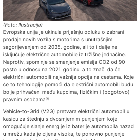
(Foto: Ilustracija)
Evropska unija je ukinula prijašnju odluku o zabrani
prodaje novih vozila s motorima s unutrašnjim
sagorijevanjem od 2035. godine, ali to i dalje ne
isključuje električne automobile iz tržišne jednačine.
Naprotiv, spominje se smanjenje emisija CO2 od 90
posto u odnosu na 2021. godinu, a to znači da će
električni automobili najvažnija opcija na cestama. Koje
će to tehnologije pomoći da električni automobili budu
bolje prihvaćeni među kupcima, fizičkim i (pogotovo)
pravnim osobama?!
Vehicle-to-Grid (V2G) pretvara električni automobil u
kasicu za štednju s dvosmjernim punjenjem koje
omogućuje slanje energije iz baterije automobila nazad
u mrežu kada je cijena visoka, te ponovno punjenje