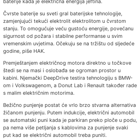
baterije kada je električna energija jeftina.
Čvrste baterije su sveti gral baterijske tehnologije,
zamjenjujući tekući elektrolit elektrolitom u čvrstom
stanju. To omogućuje veću gustoću energije, povećanu
sigurnost od požara i stabilne performanse u svim
vremenskim uvjetima. Očekuju se na tržištu od sljedeće
godine, piše HAK.
Premještanjem električnog motora direktno u točkove
štedi se na masi i oslobađa se ogroman prostor u
kabini. Njemački DeepDrive testira tehnologiju s BMW-
om i Volkswagenom, a Donut Lab i Renault također rade
s malim električnim motorima.
Bežično punjenje postat će vrlo brzo stvarna alternativa
žičanom punjenju. Putem indukcije, električni automobil
se automatski puni kada je parkiran preko ploče u podu,
pa nema više petljanja s kablovima za punjenje svaki
put kad se električni automobil treba puniti.