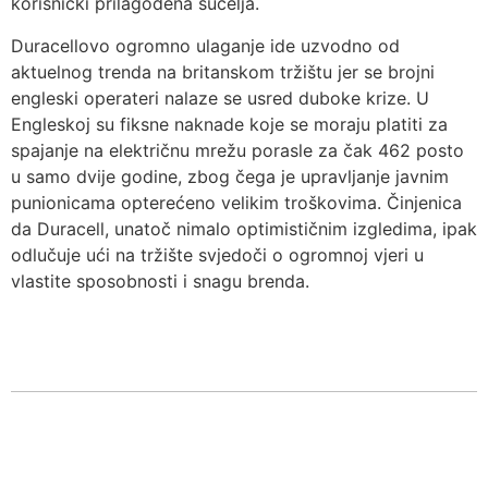
korisnički prilagođena sučelja.
Duracellovo ogromno ulaganje ide uzvodno od
aktuelnog trenda na britanskom tržištu jer se brojni
engleski operateri nalaze se usred duboke krize. U
Engleskoj su fiksne naknade koje se moraju platiti za
spajanje na električnu mrežu porasle za čak 462 posto
u samo dvije godine, zbog čega je upravljanje javnim
punionicama opterećeno velikim troškovima. Činjenica
da Duracell, unatoč nimalo optimističnim izgledima, ipak
odlučuje ući na tržište svjedoči o ogromnoj vjeri u
vlastite sposobnosti i snagu brenda.