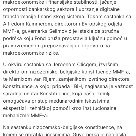
makroekonomske i finansijske stabilnosti, jačanje
otpornosti bankarskog sektora i ubrzanje digitalne
transformacije finansijskog sistema. Tokom sastanka sa
Alfredom Kammerom, direktorom Evropskog odjela
MMF-a, guvernerka Selimović je istakla da stručna
podrška koju Fond pruža predstavlja ključnu pomoć u
pravovremenom prepoznavanju i odgovoru na
makroekonomske rizike.
U okviru sastanka sa Jeroenom Clicqom, izvršnim
direktorom nizozemsko-belgijske konstituence MMF-a,
te Marnixom van Rijem, zamjenikom izvršnog direktora
Konstituence, a kojoj pripada i BiH, naglašena je važnost
saradnje unutar Konstituence, koja našoj zemlji
omogućava pristup međunarodnim iskustvima,
ekspertizi i tehničkoj pomoći kroz institucionalne
mehanizme MMF-a.
Na sastanku nizozemsko-belgijske konstituence, na
kojem se obratila učesnicima, Guvernerka je naglasila