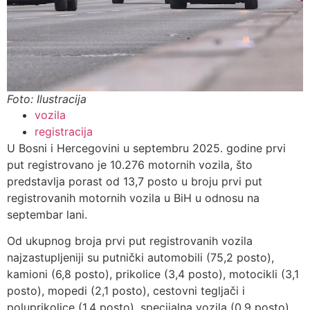
Foto: Ilustracija
vozila
registracija
U Bosni i Hercegovini u septembru 2025. godine prvi
put registrovano je 10.276 motornih vozila, što
predstavlja porast od 13,7 posto u broju prvi put
registrovanih motornih vozila u BiH u odnosu na
septembar lani.
Od ukupnog broja prvi put registrovanih vozila
najzastupljeniji su putnički automobili (75,2 posto),
kamioni (6,8 posto), prikolice (3,4 posto), motocikli (3,1
posto), mopedi (2,1 posto), cestovni tegljači i
poluprikolice (1,4 posto), specijalna vozila (0,9 posto),