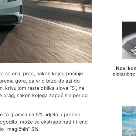
Novi kon
a se onaj prag, nakon kojeg počinje
električne
 prema gore, pa vrlo brzo dolazi do
, krivuljom rasta oblika slova “S”, na
 je prag, nakon kojega započinje period
e ta granica na 5% udjela u prodaji
godilo, može se ekstrapolirati i trend
 do “magičnih” 5%.