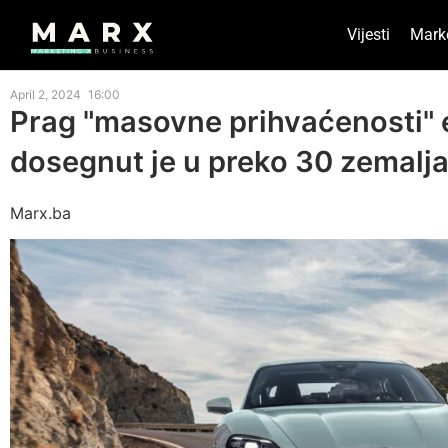
Vijesti
Mark
April 2, 2024
16:00
Prag "masovne prihvaćenosti" e
dosegnut je u preko 30 zemalj
Marx.ba