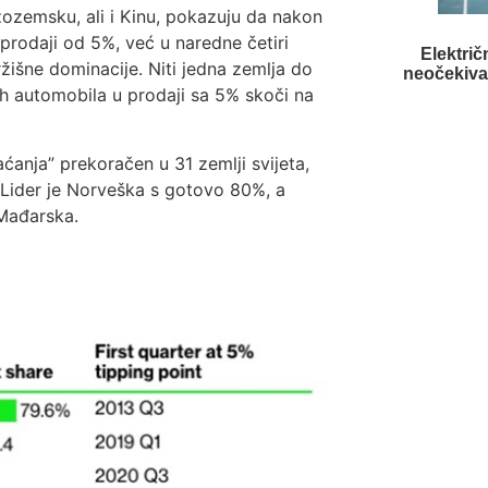
izozemsku, ali i Kinu, pokazuju da nakon
 prodaji od 5%, već u naredne četiri
Električ
išne dominacije. Niti jedna zemlja do
neočekivan
nih automobila u prodaji sa 5% skoči na
nja” prekoračen u 31 zemlji svijeta,
 Lider je Norveška s gotovo 80%, a
 Mađarska.