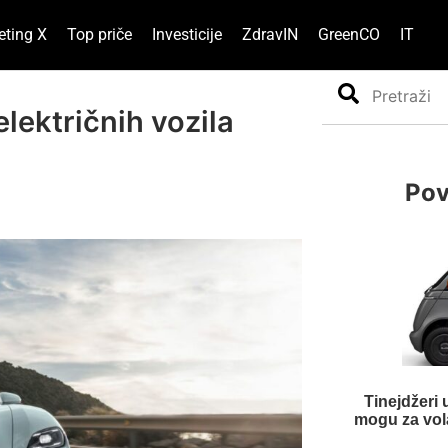
eting X
Top priče
Investicije
ZdravIN
GreenCO
IT
Search
lektričnih vozila
a
Pov
Tinejdžeri 
mogu za volan