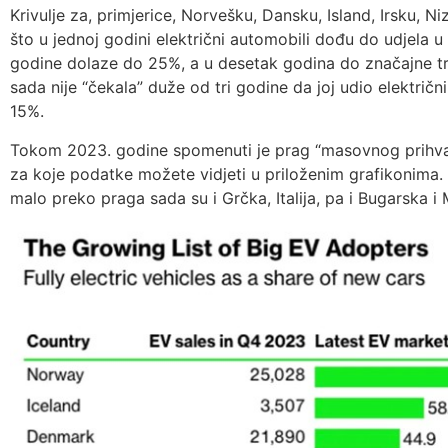
Krivulje za, primjerice, Norvešku, Dansku, Island, Irsku, N
što u jednoj godini električni automobili dođu do udjela u
godine dolaze do 25%, a u desetak godina do značajne trž
sada nije “čekala” duže od tri godine da joj udio električ
15%.
Tokom 2023. godine spomenuti je prag “masovnog prihvaća
za koje podatke možete vidjeti u priloženim grafikonima.
malo preko praga sada su i Grčka, Italija, pa i Bugarska i