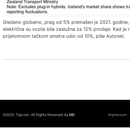
Gledano globalno, prag od 5% premašen je 2021. godine, 
električna su vozila bila zaslužna za 12% prodaje. Kad je r
prijelomnom tačkom smatra udio od 10%, piše Autonet.
©2023. Topcom. All Rights Reserved. by
MD
Impressum