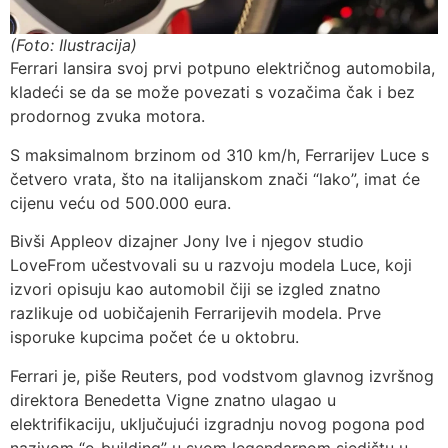
(Foto: Ilustracija)
Ferrari lansira svoj prvi potpuno električnog automobila,
kladeći se da se može povezati s vozačima čak i bez
prodornog zvuka motora.
S maksimalnom brzinom od 310 km/h, Ferrarijev Luce s
četvero vrata, što na italijanskom znači “lako”, imat će
cijenu veću od 500.000 eura.
Bivši Appleov dizajner Jony Ive i njegov studio
LoveFrom učestvovali su u razvoju modela Luce, koji
izvori opisuju kao automobil čiji se izgled znatno
razlikuje od uobičajenih Ferrarijevih modela. Prve
isporuke kupcima počet će u oktobru.
Ferrari je, piše Reuters, pod vodstvom glavnog izvršnog
direktora Benedetta Vigne znatno ulagao u
elektrifikaciju, uključujući izgradnju novog pogona pod
nazivom “e-building” u svom legendarnom sjedištu u