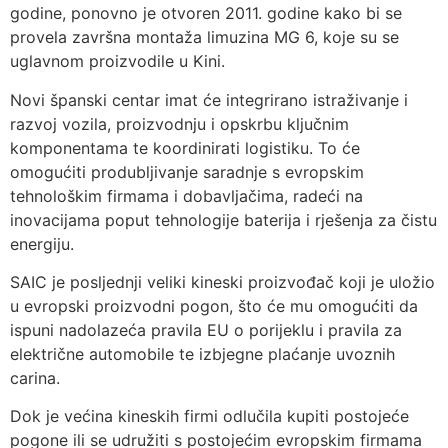
godine, ponovno je otvoren 2011. godine kako bi se
provela završna montaža limuzina MG 6, koje su se
uglavnom proizvodile u Kini.
Novi španski centar imat će integrirano istraživanje i
razvoj vozila, proizvodnju i opskrbu ključnim
komponentama te koordinirati logistiku. To će
omogućiti produbljivanje saradnje s evropskim
tehnološkim firmama i dobavljačima, radeći na
inovacijama poput tehnologije baterija i rješenja za čistu
energiju.
SAIC je posljednji veliki kineski proizvođač koji je uložio
u evropski proizvodni pogon, što će mu omogućiti da
ispuni nadolazeća pravila EU o porijeklu i pravila za
električne automobile te izbjegne plaćanje uvoznih
carina.
Dok je većina kineskih firmi odlučila kupiti postojeće
pogone ili se udružiti s postojećim evropskim firmama