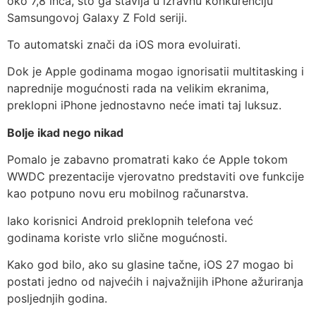
oko 7,8 inča, što ga stavlja u izravnu konkurenciju
Samsungovoj Galaxy Z Fold seriji.
To automatski znači da iOS mora evoluirati.
Dok je Apple godinama mogao ignorisatii multitasking i
naprednije mogućnosti rada na velikim ekranima,
preklopni iPhone jednostavno neće imati taj luksuz.
Bolje ikad nego nikad
Pomalo je zabavno promatrati kako će Apple tokom
WWDC prezentacije vjerovatno predstaviti ove funkcije
kao potpuno novu eru mobilnog računarstva.
Iako korisnici Android preklopnih telefona već
godinama koriste vrlo slične mogućnosti.
Kako god bilo, ako su glasine tačne, iOS 27 mogao bi
postati jedno od najvećih i najvažnijih iPhone ažuriranja
posljednjih godina.