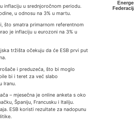
Energen
 inflaciju u srednjoročnom periodu.
Federacij
godine, u odnosu na 3% u martu.
ni, što smatra primarnom referentnom
rao je inflaciju u eurozoni na 3% u
jska tržišta očekuju da će ESB prvi put
na.
trošače i preduzeća, što bi moglo
bile bi i teret za već slabo
 Iranu.
ača – mjesečna je online anketa s oko
čku, Španiju, Francusku i Italiju.
maja. ESB koristi rezultate za nadopunu
tike.