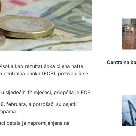
Centralna ba
visoka kao rezultat šoka cijena nafte
ka centralna banka (ECB), pozivajući se
 u sljedećih 12 mjeseci, priopćila je ECB.
. februara, a potrošači su osjetili
pumpama.
eci ostala je nepromijenjena na