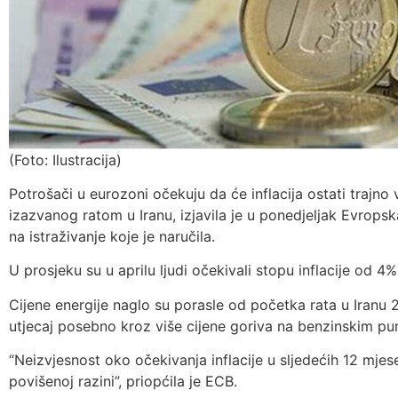
(Foto: Ilustracija)
Potrošači u eurozoni očekuju da će inflacija ostati trajno 
izazvanog ratom u Iranu, izjavila je u ponedjeljak Evrops
na istraživanje koje je naručila.
U prosjeku su u aprilu ljudi očekivali stopu inflacije od 4%
Cijene energije naglo su porasle od početka rata u Iranu 28
utjecaj posebno kroz više cijene goriva na benzinskim 
“Neizvjesnost oko očekivanja inflacije u sljedećih 12 mjes
povišenoj razini”, priopćila je ECB.