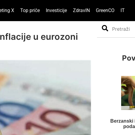
eting X
Top priče
Investicije
ZdravIN
GreenCO
IT
Search
nflacije u eurozoni
Pov
Berzanski i
podat