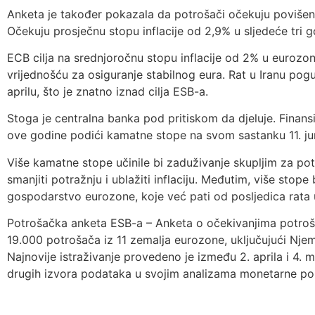
Anketa je također pokazala da potrošači očekuju povišenu
Očekuju prosječnu stopu inflacije od 2,9% u sljedeće tri 
ECB cilja na srednjoročnu stopu inflacije od 2% u eurozo
vrijednošću za osiguranje stabilnog eura. Rat u Iranu pogu
aprilu, što je znatno iznad cilja ESB-a.
Stoga je centralna banka pod pritiskom da djeluje. Finansi
ove godine podići kamatne stope na svom sastanku 11. ju
Više kamatne stope učinile bi zaduživanje skupljim za po
smanjiti potražnju i ublažiti inflaciju. Međutim, više stope 
gospodarstvo eurozone, koje već pati od posljedica rata u
Potrošačka anketa ESB-a – Anketa o očekivanjima potroš
19.000 potrošača iz 11 zemalja eurozone, uključujući Njema
Najnovije istraživanje provedeno je između 2. aprila i 4. 
drugih izvora podataka u svojim analizama monetarne poli