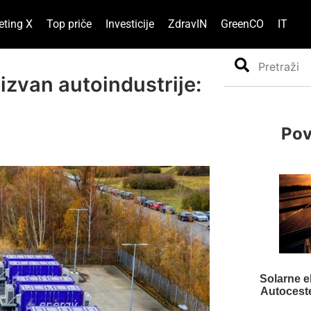
eting X
Top priče
Investicije
ZdravIN
GreenCO
IT
Search
izvan autoindustrije:
Pov
Solarne e
Autocest