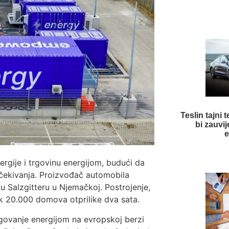
Teslin tajni
bi zauvij
e
rgije i trgovinu energijom, budući da
očekivanja. Proizvođač automobila
u Salzgitteru u Njemačkoj. Postrojenje,
ak 20.000 domova otprilike dva sata.
trgovanje energijom na evropskoj berzi