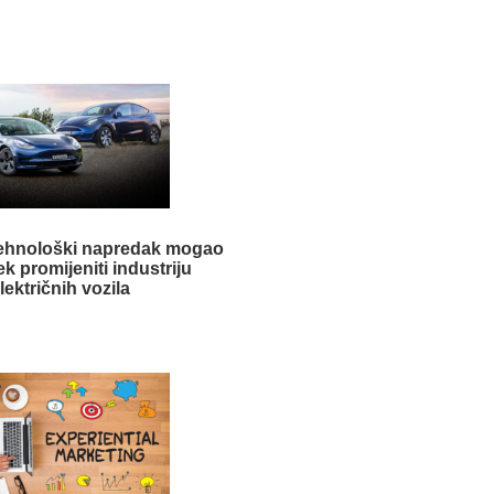
 tehnološki napredak mogao
ek promijeniti industriju
lektričnih vozila