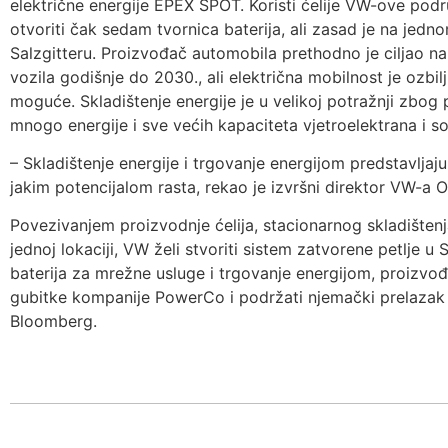
električne energije EPEX SPOT. Koristi ćelije VW-ove pod
otvoriti čak sedam tvornica baterija, ali zasad je na jed
Salzgitteru. Proizvođač automobila prethodno je ciljao na
vozila godišnje do 2030., ali električna mobilnost je ozbil
moguće. Skladištenje energije je u velikoj potražnji zbog
mnogo energije i sve većih kapaciteta vjetroelektrana i so
– Skladištenje energije i trgovanje energijom predstavlja
jakim potencijalom rasta, rekao je izvršni direktor VW-a O
Povezivanjem proizvodnje ćelija, stacionarnog skladištenj
jednoj lokaciji, VW želi stvoriti sistem zatvorene petlje u 
baterija za mrežne usluge i trgovanje energijom, proizvo
gubitke kompanije PowerCo i podržati njemački prelazak n
Bloomberg.