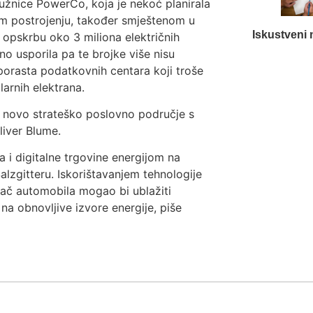
ružnice PowerCo, koja je nekoć planirala
nom postrojenju, također smještenom u
Iskustveni 
 opskrbu oko 3 miliona električnih
jno usporila pa te brojke više nisu
 porasta podatkovnih centara koji troše
larnih elektrana.
ju novo strateško poslovno područje s
liver Blume.
a i digitalne trgovine energijom na
Salzgitteru. Iskorištavanjem tehnologije
đač automobila mogao bi ublažiti
a obnovljive izvore energije, piše