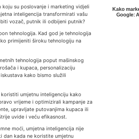
 koju su poslovanje i marketing vidjeli
Kako market
mjetna inteligencija transformirati vašu
Google: AI
biti vozač, putnik ili odbijeni putnik?
spon tehnologija. Kad god je tehnologija
ako primijeniti široku tehnologiju na
pametnih tehnologija poput mašinskog
rošača i kupaca, personalizaciju
 iskustava kako bismo služili
oristiti umjetnu inteligenciju kako
 pravo vrijeme i optimizirali kampanje za
jente, upravljate putovanjima kupaca ili
rije uvide i veću efikasnost.
omne moći, umjetna inteligencija nije
i dan kada ne koristite umjetnu