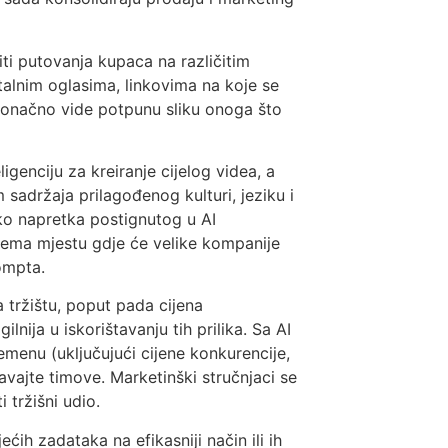
iti putovanja kupaca na različitim
talnim oglasima, linkovima na koje se
 konačno vide potpunu sliku onoga što
genciju za kreiranje cijelog videa, a
sadržaja prilagođenog kulturi, jeziku i
iko napretka postignutog u AI
rema mjestu gdje će velike kompanije
ompta.
a tržištu, poput pada cijena
lnija u iskorištavanju tih prilika. Sa AI
emenu (uključujući cijene konkurencije,
ajte timove. Marketinški stručnjaci se
i tržišni udio.
ćih zadataka na efikasniji način ili ih