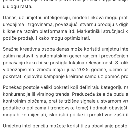
u ulogu rasta.
Danas, uz umjetnu inteligenciju, modeli linkova mogu prat
uređajima i trgovinama, povezujući stvarnu prodaju s digi
klikne na raznim platformama itd. Marketinški stručnjaci
potiče prodaju i kako mogu optimizirati.
Snažna kreativna osoba danas može koristiti umjetnu inteli
zatim nastaviti s automatskim generiranjem i prevođenjem 
ponašanju kako bi se postigla lokalna relevantnost. S tol
videozapisima između maja i juna 2025. godine, idemo p
pokretati cjelovite kampanje kreirane samo uz pomoć pr
Ponekad postoje veliki pokreti koji definiraju kategoriju n
konkurencije ili viralnog trenda. Preduzeća žele da budu agi
kontrolnim pločama, pratite tržišne signale u stvarnom vr
podatke o policama i trendovske teme) i odmah obavještav
mogu brzo mijenjati, iskoristiti prilike ili proaktivno zaštitit
Umjetnu inteligenciju možete koristiti za obavljanje postoje