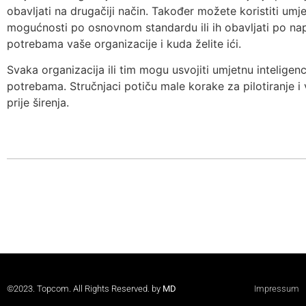
obavljati na drugačiji način. Također možete koristiti umje
mogućnosti po osnovnom standardu ili ih obavljati po na
potrebama vaše organizacije i kuda želite ići.
Svaka organizacija ili tim mogu usvojiti umjetnu inteligen
potrebama. Stručnjaci potiču male korake za pilotiranje i v
prije širenja.
©2023. Topcom. All Rights Reserved. by
MD
Impressum