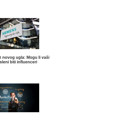
z novog ugla: Mogu li vaši
leni biti influenceri