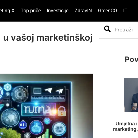
eting X
Top priče
Investicije
ZdravIN
GreenCO
IT
Search
u u vašoj marketinškoj
Pov
Umjetna in
marketing, 