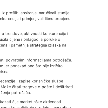
iz prošlih lansiranja, naručivali studije
kurenciju i primjenjivali ličnu procjenu
ira trendove, aktivnosti konkurencije i
čila cijene i prilagodila poruke o
cima i pametnija strategija izlaska na
ljati povratnim informacijama potrošača.
no jer ponekad ono što nije izričito
risna.
ecenzije i zapise korisničke službe
Može čitati tragove e-pošte i dešifrirati
oženja potrošača.
kazati čije marketinške aktivnosti
e sada konsolidiraju prodaju i marketing