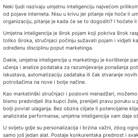
Neki ljudi nazivaju umjetnu inteligenciju najvećom prilikom
od pojave interneta. Nisu u krivu jer pitanje nije hoće li u
organizaciju, pitanje je kada će se to dogoditi? I hoćete li 
Umjetna inteligencija je širok pojam koji pokriva širok ra
toliko široka, stručnjaci počinju sužavati pojam i vidjeti k
određenu disciplinu poput marketinga.
Dakle, umjetna inteligencija u marketingu je korištenje 
učenja i analize podataka za razumijevanje ponašanja pot
iskustava, automatizaciju zadataka ili čak stvaranje novih
potrošačima na nove i bolje načine.
Kao marketinški stručnjaci i poslovni menadžeri, možemo k
bismo predvidjeli šta kupci žele, prenijeli pravu poruku u
bolji povrat ulaganja. Bez obzira ciljate li potencijalne kli
analizirate performanse, umjetna inteligencija vam daje ošt
U svijetu gdje su personalizacija i brzina važni, zbog ogr
samo još jedan alat. Postaje konkurentska prednost i svak