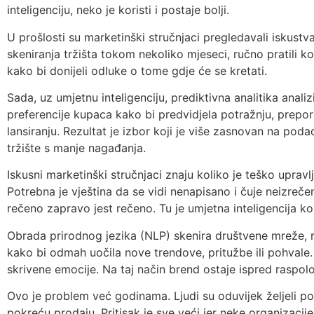
inteligenciju, neko je koristi i postaje bolji.
U prošlosti su marketinški stručnjaci pregledavali iskustva 
skeniranja tržišta tokom nekoliko mjeseci, ručno pratili kon
kako bi donijeli odluke o tome gdje će se kretati.
Sada, uz umjetnu inteligenciju, prediktivna analitika analiz
preferencije kupaca kako bi predvidjela potražnju, preporu
lansiranju. Rezultat je izbor koji je više zasnovan na poda
tržište s manje nagađanja.
Iskusni marketinški stručnjaci znaju koliko je teško uprav
Potrebna je vještina da se vidi nenapisano i čuje neizreče
rečeno zapravo jest rečeno. Tu je umjetna inteligencija ko
Obrada prirodnog jezika (NLP) skenira društvene mreže, r
kako bi odmah uočila nove trendove, pritužbe ili pohvale. 
skrivene emocije. Na taj način brend ostaje ispred raspol
Ovo je problem već godinama. Ljudi su oduvijek željeli po
pokreću prodaju. Pritisak je sve veći jer neke organizacij