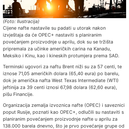
(Foto: Ilustracija)
Cijene nafte nastavile su padati u utorak nakon
izvještaja da će OPEC+ nastaviti s planiranim
povećanjem proizvodnje u aprilu, dok su se tržišta
pripremala za učinke američkih carina na Kanadu,
Meksiko i Kinu, kao i kineskih protumjera prema SAD.
Terminski ugovori za naftu Brent niži su za 57 centi, te
iznose 71,05 američkih dolara (65,40 eura) po barelu,
dok je američka nafta West Texas Intermediate (WTI)
jeftinija za 39 centi iznosi 67,98 dolara (62,60 eura),
pišu Financije.
Organizacija zemalja izvoznica nafte (OPEC) i saveznici
poput Rusije, poznati kao OPEC+, odlučili su nastaviti s
planiranim povećanjem proizvodnje nafte u aprilu za
138.000 barela dnevno, što je prvo povećanje grupe od