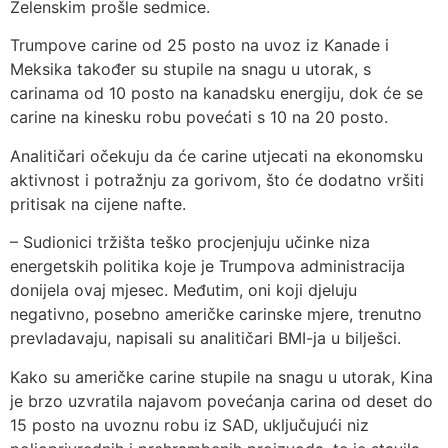
Zelenskim prošle sedmice.
Trumpove carine od 25 posto na uvoz iz Kanade i
Meksika također su stupile na snagu u utorak, s
carinama od 10 posto na kanadsku energiju, dok će se
carine na kinesku robu povećati s 10 na 20 posto.
Analitičari očekuju da će carine utjecati na ekonomsku
aktivnost i potražnju za gorivom, što će dodatno vršiti
pritisak na cijene nafte.
– Sudionici tržišta teško procjenjuju učinke niza
energetskih politika koje je Trumpova administracija
donijela ovaj mjesec. Međutim, oni koji djeluju
negativno, posebno američke carinske mjere, trenutno
prevladavaju, napisali su analitičari BMI-ja u bilješci.
Kako su američke carine stupile na snagu u utorak, Kina
je brzo uzvratila najavom povećanja carina od deset do
15 posto na uvoznu robu iz SAD, uključujući niz