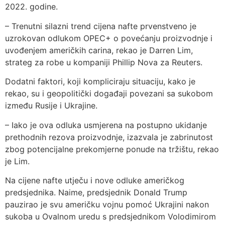
2022. godine.
– Trenutni silazni trend cijena nafte prvenstveno je
uzrokovan odlukom OPEC+ o povećanju proizvodnje i
uvođenjem američkih carina, rekao je Darren Lim,
strateg za robe u kompaniji Phillip Nova za Reuters.
Dodatni faktori, koji kompliciraju situaciju, kako je
rekao, su i geopolitički događaji povezani sa sukobom
između Rusije i Ukrajine.
– Iako je ova odluka usmjerena na postupno ukidanje
prethodnih rezova proizvodnje, izazvala je zabrinutost
zbog potencijalne prekomjerne ponude na tržištu, rekao
je Lim.
Na cijene nafte utječu i nove odluke američkog
predsjednika. Naime, predsjednik Donald Trump
pauzirao je svu američku vojnu pomoć Ukrajini nakon
sukoba u Ovalnom uredu s predsjednikom Volodimirom