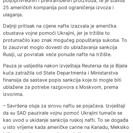
poljoprivrednih i prehrambenih proizvoda, te je stavila
25 američkih kompanija pod ograničenja izvoza i
ulaganja.
Daljnji pritisak na cijene nafte izazvala je američka
obustava vojne pomoći Ukrajini, jer je tržište to
protumačilo kao znak mogućeg popuštanja sukoba. To
bi zauzvrat moglo dovesti do ublažavanja sankcija
Rusiji, uz povratak veće ponude nafte na tržište.
Pauza je uslijedila nakon izvještaja Reutersa da je Bijela
kuća zatražila od State Departmenta i Ministarstva
finansija da sastave popis sankcija koje bi mogle biti
ublažene za potrebe razgovora s Moskvom, prema
izvorima.
– Savršena oluja za sirovu naftu se pojačava. Izvještaji
da su SAD pauzirale vojnu pomoć Ukrajini tumače se
kao uvod u ukidanje sankcija ruskoj nafti. To se događa
u isto vrijeme kada američke carine na Kanadu, Meksiko