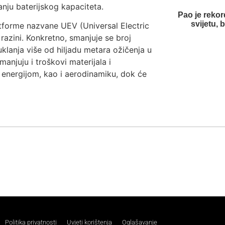
anju baterijskog kapaciteta.
Pao je rekor
svijetu, 
latforme nazvane UEV (Universal Electric
 razini. Konkretno, smanjuje se broj
 uklanja više od hiljadu metara ožičenja u
anjuju i troškovi materijala i
e energijom, kao i aerodinamiku, dok će
Politika privatnosti
Uvjeti korištenja
Oglašavanje