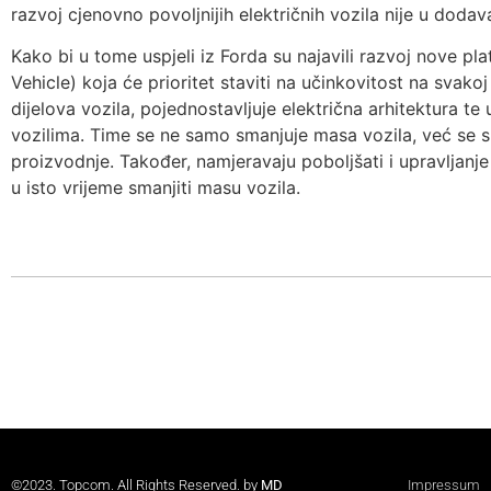
razvoj cjenovno povoljnijih električnih vozila nije u dodav
Kako bi u tome uspjeli iz Forda su najavili razvoj nove p
Vehicle) koja će prioritet staviti na učinkovitost na svakoj
dijelova vozila, pojednostavljuje električna arhitektura te
vozilima. Time se ne samo smanjuje masa vozila, već se sm
proizvodnje. Također, namjeravaju poboljšati i upravljanj
u isto vrijeme smanjiti masu vozila.
©2023. Topcom. All Rights Reserved. by
MD
Impressum