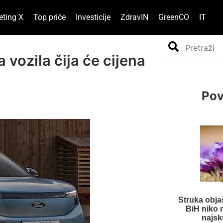
eting X
Top priče
Investicije
ZdravIN
GreenCO
IT
Search
 vozila čija će cijena
Pov
Struka obja
BiH niko 
najsk