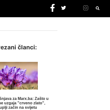
ezani članci:
šnjava za Marx.ba: Zašto u
ne uzgaja "crveno zlato",
uplji začin na svijetu