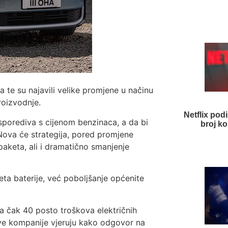
la te su najavili velike promjene u načinu
roizvodnje.
Netflix pod
 usporediva s cijenom benzinaca, a da bi
broj ko
 Nova će strategija, pored promjene
 paketa, ali i dramatično smanjenje
eta baterije, već poboljšanje općenite
na čak 40 posto troškova električnih
ove kompanije vjeruju kako odgovor na