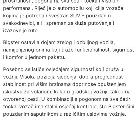
prostranosti, pogona na sva četiri točka i visokih
performansi. Riječ je o automobilu koji cilja vozače
kojima je potreban svestran SUV – pouzdan u
svakodnevici, ali i spreman za duža putovanja i
izazovnije rute.
Bigster ostavlja dojam zrelog i ozbiljnog vozila,
namijenjenog onima koji traže funkcionalnost, sigurnost
i komfor u jednom paketu.
Posebno se ističe osjećajem sigurnosti koji pruža u
vožnji. Visoka pozicija sjedenja, dobra preglednost i
stabilnost pri višim brzinama doprinose opuštenijem
iskustvu za volanom, kako u gradskoj vožnji, tako i na
otvorenoj cesti. U kombinaciji s pogonom na sva četiri
točka, vozač ima stalni osjećaj kontrole, što Bigster čini
pouzdanim saputnikom u različitim uslovima vožnje.