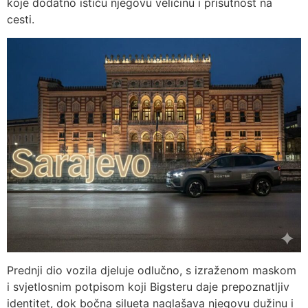
koje dodatno ističu njegovu veličinu i prisutnost na
cesti.
Prednji dio vozila djeluje odlučno, s izraženom maskom
i svjetlosnim potpisom koji Bigsteru daje prepoznatljiv
identitet, dok bočna silueta naglašava njegovu dužinu i