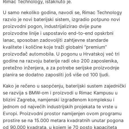
Rimac Technology, istaknuto je.
U samo nekoliko godina, navodi se, Rimac Technology
razvio je novi baterijski sistem, izgradio potpuno novi
proizvodni pogon, industrijalizirao dvije pune
proizvodne linije i uspostavio end-to-end opskrbni
lanac, sposoban zadovoljiti zahtjevne standarde
kvalitete i količine koje traži globalni “premium”
proizvođač automobila. U pogonu u Hrvatskoj već tri
godine na razvoju baterije radi oko 200 zaposlenika,
pretežno inženjera, a za potrebe serijske proizvodnje
planira se dodatno zaposliti još više od 100 ljudi.
Kako je rečeno u saopćenju, baterijski sustem zajednički
se razvija s BMW-om i proizvodi u Rimac Kampusu u
blizini Zagreba, namjenski izgrađenom kompleksu i
jednom od najvećih industrijskih projekata te vrste u
Evropi. Proizvodni prostor namijenjen ovom programu
prostire se na 15.000 metara kvadratnih unutar pogona
od 90.000 kvadrata, u kojem je 70 posto kapaciteta