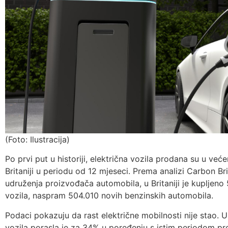
(Foto: Ilustracija)
Po prvi put u historiji, električna vozila prodana su u ve
Britaniji u periodu od 12 mjeseci. Prema analizi Carbon
udruženja proizvođača automobila, u Britaniji je kupljeno
vozila, naspram 504.010 novih benzinskih automobila.
Podaci pokazuju da rast električne mobilnosti nije stao.
vozila porasla je za 34% u poređenju s istim periodom pr