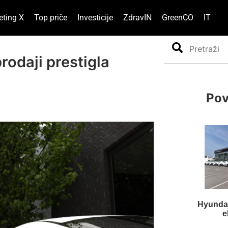
eting X
Top priče
Investicije
ZdravIN
GreenCO
IT
Search
prodaji prestigla
Pov
Hyundai
e