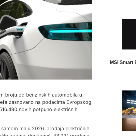
MSI Smart 
ćem broju od benzinskih automobila u
 Briefa zasnovano na podacima Evropskog
 516.490 novih potpuno električnih
 U samom maju 2026. prodaja električnih
ošle godine, dostigavši 43.931 prodano