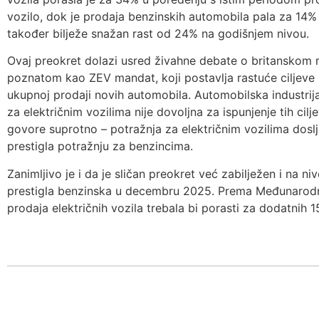
vozilo, dok je prodaja benzinskih automobila pala za 14% 
također bilježe snažan rast od 24% na godišnjem nivou.
Ovaj preokret dolazi usred živahne debate o britanskom 
poznatom kao ZEV mandat, koji postavlja rastuće ciljeve 
ukupnoj prodaji novih automobila. Automobilska industrij
za električnim vozilima nije dovoljna za ispunjenje tih cil
govore suprotno – potražnja za električnim vozilima doslje
prestigla potražnju za benzincima.
Zanimljivo je i da je sličan preokret već zabilježen i na ni
prestigla benzinska u decembru 2025. Prema Međunarodnoj
prodaja električnih vozila trebala bi porasti za dodatnih 