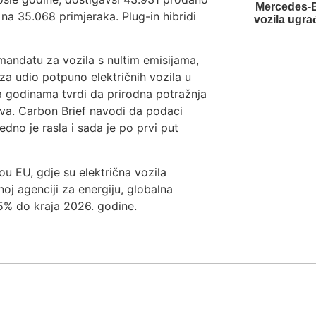
Mercedes-B
na 35.068 primjeraka. Plug-in hibridi
vozila ugra
mandatu za vozila s nultim emisijama,
za udio potpuno električnih vozila u
a godinama tvrdi da prirodna potražnja
jeva. Carbon Brief navodi da podaci
dno je rasla i sada je po prvi put
vou EU, gdje su električna vozila
 agenciji za energiju, globalna
15% do kraja 2026. godine.