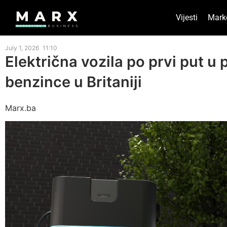
Vijesti
Mark
July 1, 2026
11:10
Električna vozila po prvi put u 
benzince u Britaniji
Marx.ba