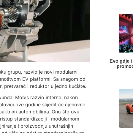
Evo gdje i
promoc
ku grupu, razvio je novi modularni
s mnoštvom EV platformi. Sa snagom od
, pretvarač i reduktor u jedno kućište.
Hyundai Mobis razvio interno, nakon
lovici ove godine slijedit će cjenovno
ompaktnim automobilima. Ono što ovu
ristup standardizaciji i modularnom
niranje i proizvodnju unutrašnjih