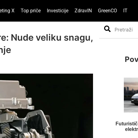
eting X
Top priče
Investicije
ZdravIN
GreenCO
IT
Search
e: Nude veliku snagu,
nje
Pov
Futuristi
elekt