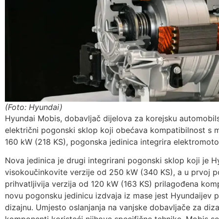
(Foto: Hyundai)
Hyundai Mobis, dobavljač dijelova za korejsku automobils
električni pogonski sklop koji obećava kompatibilnost 
160 kW (218 KS), pogonska jedinica integrira elektromotor
Nova jedinica je drugi integrirani pogonski sklop koji je 
visokoučinkovite verzije od 250 kW (340 KS), a u prvoj po
prihvatljivija verzija od 120 kW (163 KS) prilagođena k
novu pogonsku jedinicu izdvaja iz mase jest Hyundaijev p
dizajnu. Umjesto oslanjanja na vanjske dobavljače za dizaj