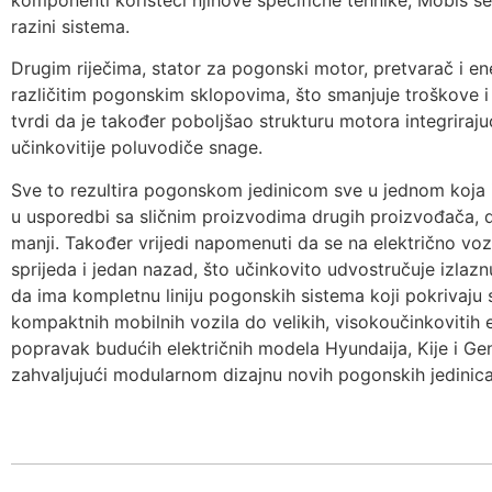
komponenti koristeći njihove specifične tehnike, Mobis se
razini sistema.
Drugim riječima, stator za pogonski motor, pretvarač i en
različitim pogonskim sklopovima, što smanjuje troškove 
tvrdi da je također poboljšao strukturu motora integriraju
učinkovitije poluvodiče snage.
Sve to rezultira pogonskom jedinicom sve u jednom koja 
u usporedbi sa sličnim proizvodima drugih proizvođača,
manji. Također vrijedi napomenuti da se na električno vo
sprijeda i jedan nazad, što učinkovito udvostručuje izlaz
da ima kompletnu liniju pogonskih sistema koji pokrivaju s
kompaktnih mobilnih vozila do velikih, visokoučinkovitih e
popravak budućih električnih modela Hyundaija, Kije i Genes
zahvaljujući modularnom dizajnu novih pogonskih jedinica,