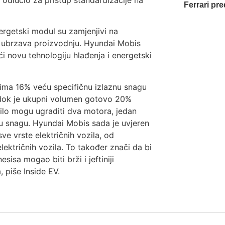
 odlučio za pristup standardizacije na
Ferrari pr
ergetski modul su zamjenjivi na
i ubrzava proizvodnju. Hyundai Mobis
ći novu tehnologiju hlađenja i energetski
ima 16% veću specifičnu izlaznu snagu
 dok je ukupni volumen gotovo 20%
zilo mogu ugraditi dva motora, jedan
nu snagu. Hyundai Mobis sada je uvjeren
ve vrste električnih vozila, od
lektričnih vozila. To također znači da bi
isa mogao biti brži i jeftiniji
 piše Inside EV.