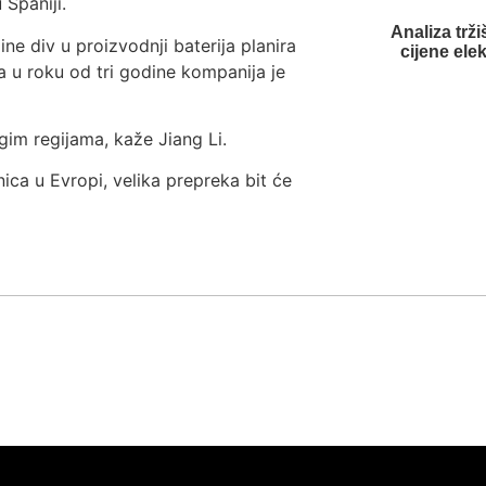
 Španiji.
Analiza trži
 div u proizvodnji baterija planira
cijene ele
 a u roku od tri godine kompanija je
gim regijama, kaže Jiang Li.
ica u Evropi, velika prepreka bit će