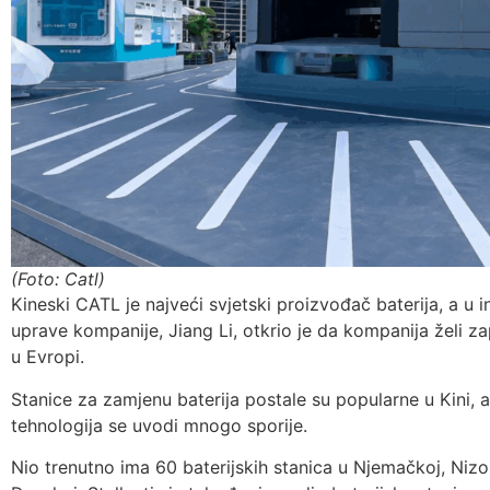
(Foto: Catl)
Kineski CATL je najveći svjetski proizvođač baterija, a u i
uprave kompanije, Jiang Li, otkrio je da kompanija želi z
u Evropi.
Stanice za zamjenu baterija postale su popularne u Kini, a
tehnologija se uvodi mnogo sporije.
Nio trenutno ima 60 baterijskih stanica u Njemačkoj, Niz