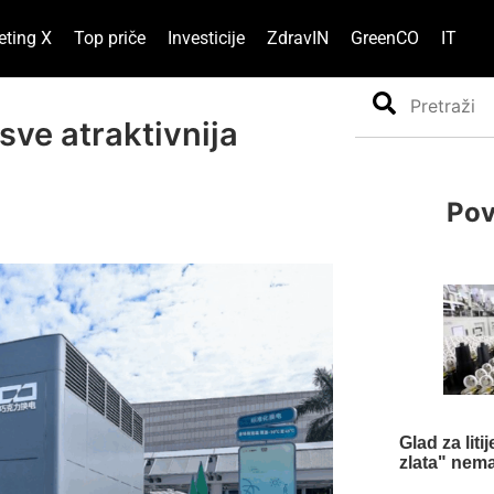
eting X
Top priče
Investicije
ZdravIN
GreenCO
IT
Search
sve atraktivnija
Pov
Glad za liti
zlata" nema