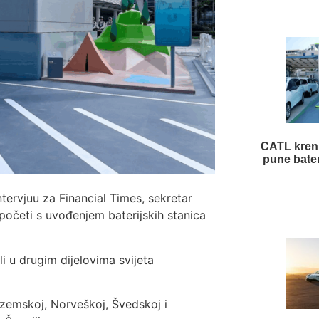
CATL kren
pune bater
ntervjuu za Financial Times, sekretar
apočeti s uvođenjem baterijskih stanica
li u drugim dijelovima svijeta
ozemskoj, Norveškoj, Švedskoj i