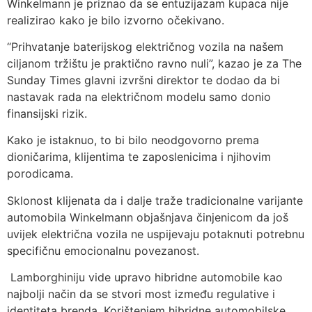
Winkelmann je priznao da se entuzijazam kupaca nije
realizirao kako je bilo izvorno očekivano.
“Prihvatanje baterijskog električnog vozila na našem
ciljanom tržištu je praktično ravno nuli”, kazao je za The
Sunday Times glavni izvršni direktor te dodao da bi
nastavak rada na električnom modelu samo donio
finansijski rizik.
Kako je istaknuo, to bi bilo neodgovorno prema
dioničarima, klijentima te zaposlenicima i njihovim
porodicama.
Sklonost klijenata da i dalje traže tradicionalne varijante
automobila Winkelmann objašnjava činjenicom da još
uvijek električna vozila ne uspijevaju potaknuti potrebnu
specifičnu emocionalnu povezanost.
Lamborghiniju vide upravo hibridne automobile kao
najbolji način da se stvori most između regulative i
identiteta brenda. Korištenjem hibridne automobilske