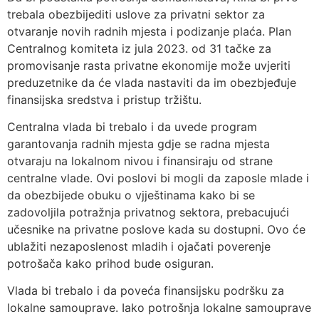
trebala obezbijediti uslove za privatni sektor za
otvaranje novih radnih mjesta i podizanje plaća. Plan
Centralnog komiteta iz jula 2023. od 31 tačke za
promovisanje rasta privatne ekonomije može uvjeriti
preduzetnike da će vlada nastaviti da im obezbjeđuje
finansijska sredstva i pristup tržištu.
Centralna vlada bi trebalo i da uvede program
garantovanja radnih mjesta gdje se radna mjesta
otvaraju na lokalnom nivou i finansiraju od strane
centralne vlade. Ovi poslovi bi mogli da zaposle mlade i
da obezbijede obuku o vjještinama kako bi se
zadovoljila potražnja privatnog sektora, prebacujući
učesnike na privatne poslove kada su dostupni. Ovo će
ublažiti nezaposlenost mladih i ojačati poverenje
potrošača kako prihod bude osiguran.
Vlada bi trebalo i da poveća finansijsku podršku za
lokalne samouprave. Iako potrošnja lokalne samouprave