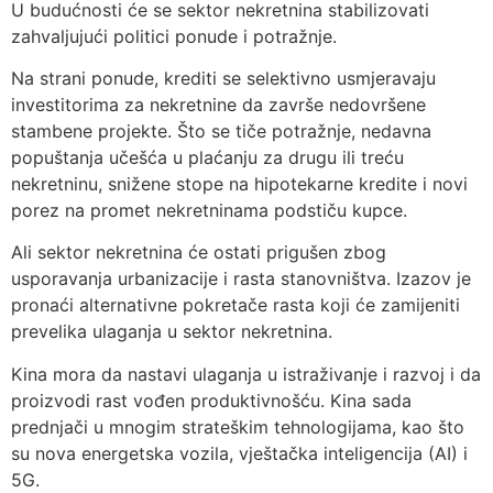
U budućnosti će se sektor nekretnina stabilizovati
zahvaljujući politici ponude i potražnje.
Na strani ponude, krediti se selektivno usmjeravaju
investitorima za nekretnine da završe nedovršene
stambene projekte. Što se tiče potražnje, nedavna
popuštanja učešća u plaćanju za drugu ili treću
nekretninu, snižene stope na hipotekarne kredite i novi
porez na promet nekretninama podstiču kupce.
Ali sektor nekretnina će ostati prigušen zbog
usporavanja urbanizacije i rasta stanovništva. Izazov je
pronaći alternativne pokretače rasta koji će zamijeniti
prevelika ulaganja u sektor nekretnina.
Kina mora da nastavi ulaganja u istraživanje i razvoj i da
proizvodi rast vođen produktivnošću. Kina sada
prednjači u mnogim strateškim tehnologijama, kao što
su nova energetska vozila, vještačka inteligencija (AI) i
5G.