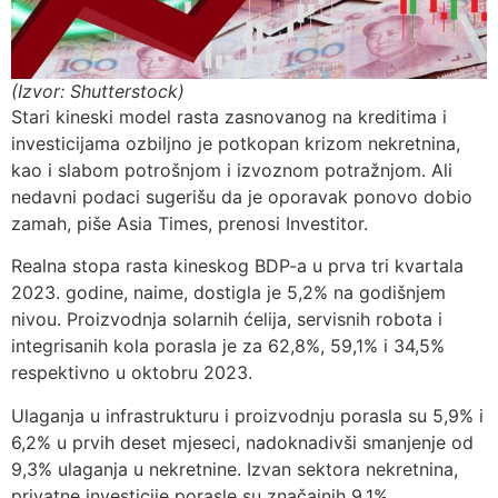
(Izvor: Shutterstock)
Stari kineski model rasta zasnovanog na kreditima i
investicijama ozbiljno je potkopan krizom nekretnina,
kao i slabom potrošnjom i izvoznom potražnjom. Ali
nedavni podaci sugerišu da je oporavak ponovo dobio
zamah, piše Asia Times, prenosi Investitor.
Realna stopa rasta kineskog BDP-a u prva tri kvartala
2023. godine, naime, dostigla je 5,2% na godišnjem
nivou. Proizvodnja solarnih ćelija, servisnih robota i
integrisanih kola porasla je za 62,8%, 59,1% i 34,5%
respektivno u oktobru 2023.
Ulaganja u infrastrukturu i proizvodnju porasla su 5,9% i
6,2% u prvih deset mjeseci, nadoknadivši smanjenje od
9,3% ulaganja u nekretnine. Izvan sektora nekretnina,
privatne investicije porasle su značajnih 9,1%.