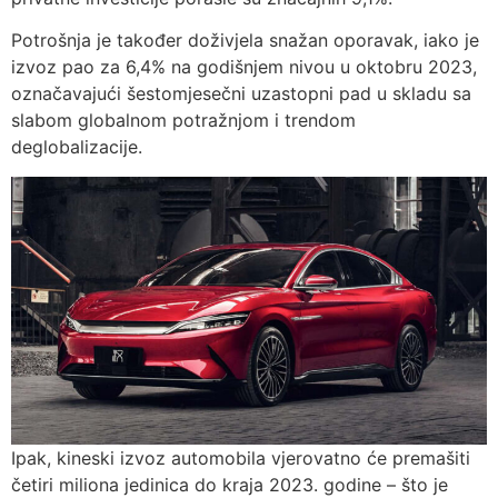
Potrošnja je također doživjela snažan oporavak, iako je
izvoz pao za 6,4% na godišnjem nivou u oktobru 2023,
označavajući šestomjesečni uzastopni pad u skladu sa
slabom globalnom potražnjom i trendom
deglobalizacije.
Ipak, kineski izvoz automobila vjerovatno će premašiti
četiri miliona jedinica do kraja 2023. godine – što je