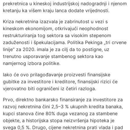
prekretnica u kineskoj industrijskoj nadogradnji i njenom
kretanju ka višem kraju lanca dodate vrijednosti.
Kriza nekretnina izazvala je zabrinutost u vezi s
kineskom ekonomijom, otkrivajući neophodnost
restrukturiranja tog sektora sa visokim stepenom
zaduženosti i špekulacijama. Politika Pekinga „tri crvene
linije“ za 2020. imala je za cilj da to postigne, uz
trenutno usporavanje stambenog sektora kao
namjernog izbora politike.
Iako će ovo prilagođavanje proizvesti finansijske
gubitke za investitore i kreditore, finansijski rizici će
vjerovatno biti ograničeni iz četiri razloga.
Prvo, direktno bankarsko finansiranje za investitore za
razvoj nekretnina čini 2,5–3 % ukupnih kredita banaka,
kupci stanova čine 80% duga vezanog za stambene
objekte, a historijska stopa neizvršenja hipoteka je
svega 0,5 %. Drugo, cijene nekretnina prati vlada i pad