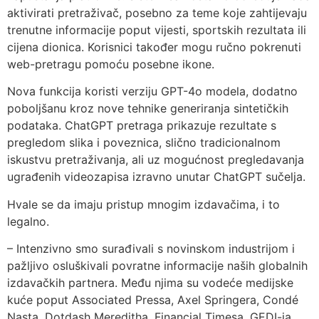
aktivirati pretraživač, posebno za teme koje zahtijevaju
trenutne informacije poput vijesti, sportskih rezultata ili
cijena dionica. Korisnici također mogu ručno pokrenuti
web-pretragu pomoću posebne ikone.
Nova funkcija koristi verziju GPT-4o modela, dodatno
poboljšanu kroz nove tehnike generiranja sintetičkih
podataka. ChatGPT pretraga prikazuje rezultate s
pregledom slika i poveznica, slično tradicionalnom
iskustvu pretraživanja, ali uz mogućnost pregledavanja
ugrađenih videozapisa izravno unutar ChatGPT sučelja.
Hvale se da imaju pristup mnogim izdavačima, i to
legalno.
– Intenzivno smo surađivali s novinskom industrijom i
pažljivo osluškivali povratne informacije naših globalnih
izdavačkih partnera. Među njima su vodeće medijske
kuće poput Associated Pressa, Axel Springera, Condé
Nasta, Dotdash Mereditha, Financial Timesa, GEDI-ja,