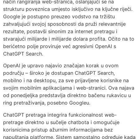
način rangiranja web-stranica, oslanjajući se na
strukturu poveznica umjesto isključivo na ključne riječi.
Google je postupno preuzeo vodstvo na tržištu
zahvaljujući svojoj sposobnosti da pruži relevantnije
rezultate, postavši sinonim za internet pretragu i
stvarajući milijarde i milijarde dolara profita. Očito na to
berićetno polje proviruje već agresivni OpenAI s
ChatGPT Search.
OpenAI je upravo najavio značajan korak u ovom
području – široko je dostupan ChatGPT Search,
mobilno i na desktopu, za sve prijavljene korisnike na
svojim mobilnim aplikacijama i web-stranici. Ova najava
od ponedjeljka predstavlja direktno bačenu rukavicu u
ring pretraživanja, posebno Googleu.
ChatGPT pretraga integrira funkcionalnost web-
pretrage direktno u sučelje chatbota i omogućuje
korisnicima pristup ažurnim informacijama bez
napuštanja platforme. Sistem samostalno određuje kada