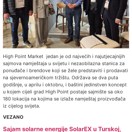
High Point Market jedan je od najvećih i najutjecajnijih
sajmova namještaja u svijetu i nezaobilazna stanica za
ponuđače i brendove koji se žele predstaviti i prodavati
na sjevernoameričkom tržištu. Održava se dva puta
godišnje, u aprilu i oktobru, i baštini jedinstven koncept
u kojem cijeli grad High Point postaje sajmište sa oko
180 lokacija na kojima se izlaže namještaj proizvođača
iz cijelog svijeta.
VEZANO
Sajam solarne energije SolarEX u Turskoj,