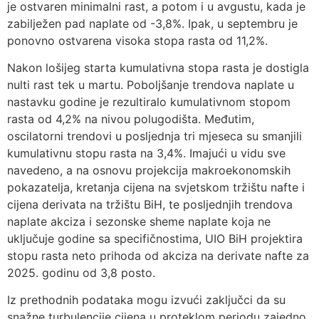
je ostvaren minimalni rast, a potom i u avgustu, kada je
zabilježen pad naplate od -3,8%. Ipak, u septembru je
ponovno ostvarena visoka stopa rasta od 11,2%.
Nakon lošijeg starta kumulativna stopa rasta je dostigla
nulti rast tek u martu. Poboljšanje trendova naplate u
nastavku godine je rezultiralo kumulativnom stopom
rasta od 4,2% na nivou polugodišta. Međutim,
oscilatorni trendovi u posljednja tri mjeseca su smanjili
kumulativnu stopu rasta na 3,4%. Imajući u vidu sve
navedeno, a na osnovu projekcija makroekonomskih
pokazatelja, kretanja cijena na svjetskom tržištu nafte i
cijena derivata na tržištu BiH, te posljednjih trendova
naplate akciza i sezonske sheme naplate koja ne
uključuje godine sa specifičnostima, UIO BiH projektira
stopu rasta neto prihoda od akciza na derivate nafte za
2025. godinu od 3,8 posto.
Iz prethodnih podataka mogu izvući zaključci da su
snažne turbulencije cijena u proteklom periodu zajedno