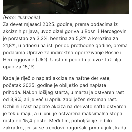
(Foto: Ilustracija)
Za devet mjeseci 2025. godine, prema podacima iz
akciznih prijava, uvoz dizel goriva u Bosni i Hercegovini
je porastao za 3,3%, benzina za 5,3% a kerozina za
21,8%, u odnosu na isti period prethodne godine, prema
podacima Uprave za indirektno oporezivanje Bosne i
Herceggovine (UIO). U istom periodu je uvoz lož ulja
opao za 15,1%.
Kada je riječ o naplati akciza na naftne derivate,
početak 2025. godine je obilježio pad naplate
prihoda. Nakon lošijeg starta, u martu je ostvaren rast
od 3,9%, ali je već u aprilu zabilježen skroman rast.
Ozbiljniji rast naplate akciza na derivate nafte ostvaren
je tek u maju, a u junu je ostvarena maksimalna stopa
rasta od 15,4 posto. Međutim, poboljšanje je bilo
zakratko, jer su se trendovi pogoršali, prvo u julu, kada