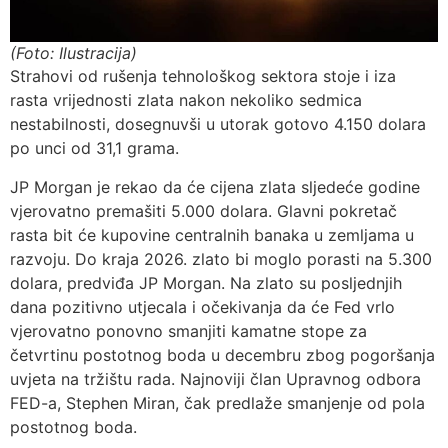
(Foto: Ilustracija)
Strahovi od rušenja tehnološkog sektora stoje i iza
rasta vrijednosti zlata nakon nekoliko sedmica
nestabilnosti, dosegnuvši u utorak gotovo 4.150 dolara
po unci od 31,1 grama.
JP Morgan je rekao da će cijena zlata sljedeće godine
vjerovatno premašiti 5.000 dolara. Glavni pokretač
rasta bit će kupovine centralnih banaka u zemljama u
razvoju. Do kraja 2026. zlato bi moglo porasti na 5.300
dolara, predviđa JP Morgan. Na zlato su posljednjih
dana pozitivno utjecala i očekivanja da će Fed vrlo
vjerovatno ponovno smanjiti kamatne stope za
četvrtinu postotnog boda u decembru zbog pogoršanja
uvjeta na tržištu rada. Najnoviji član Upravnog odbora
FED-a, Stephen Miran, čak predlaže smanjenje od pola
postotnog boda.