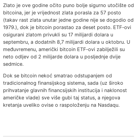
Zlato je ove godine očito puno bolje sigurno utočište od
bitcoina, jer je vrijednost zlata porasla za 57 posto
(takav rast zlata unutar jedne godine nije se dogodio od
1979.), dok je bitcoin porastao za deset posto. ETF-ovi
osigurani zlatom privukli su 17 milijardi dolara u
septembru, a dodatnih 8,7 milijardi dolara u oktobru. U
međuvremenu, američki bitcoin ETF-ovi zabilježili su
neto odljev od 2 milijarde dolara u posljednje dvije
sedmice.
Dok se bitcoin nekoć smatrao odstupanjem od
tradicionalnog finansijskog sistema, sada (uz široko
prihvatanje glavnih financsijskih institucija i naklonost
američke vlade) sve više gubi taj status, a njegova
kretanja uveliko ovise o raspoloženju na Nasdaqu.