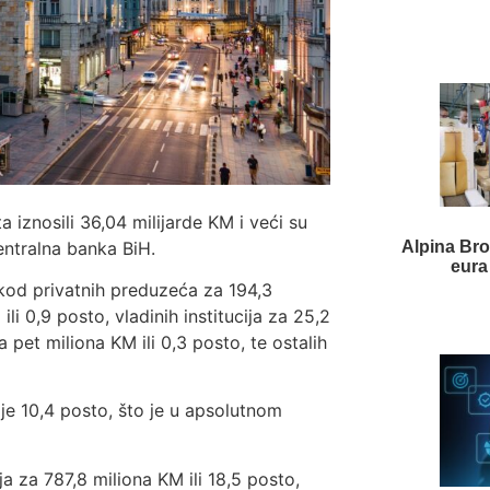
 iznosili 36,04 milijarde KM i veći su
Centralna banka BiH.
Alpina Bro
eura
kod privatnih preduzeća za 194,3
li 0,9 posto, vladinih institucija za 25,2
 pet miliona KM ili 0,3 posto, te ostalih
je 10,4 posto, što je u apsolutnom
ja za 787,8 miliona KM ili 18,5 posto,