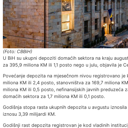
(Foto: CBBiH)
U BiH su ukupni depoziti domaćih sektora na kraju augusta
za 395,9 miliona KM ili 1,1 posto nego u julu, objavila je 
Povećanje depozita na mjesečnom nivou registrovano je 
miliona KM ili 2,4 posto, stanovništva za 169,7 miliona KM i
miliona KM ili 0,5 posto, nefinansijskih javnih preduzeća za
domaćih sektora za 1,7 miliona KM ili 0,1 posto.
Godišnja stopa rasta ukupnih depozita u avgustu iznosila 
iznosu 3,39 milijardi KM.
Godišnji rast depozita registrovan je kod vladinih instituci