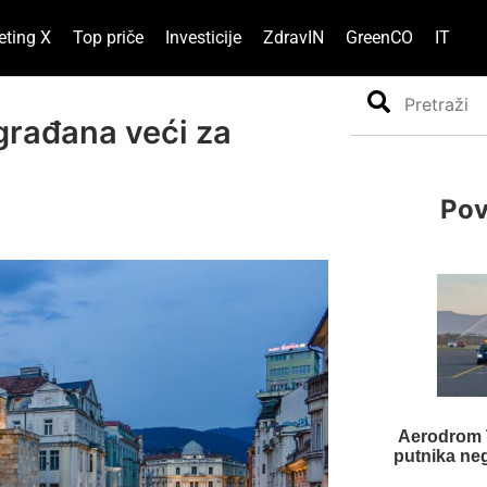
eting X
Top priče
Investicije
ZdravIN
GreenCO
IT
Search
građana veći za
Pov
Aerodrom T
putnika ne