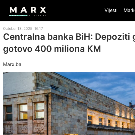
Vijesti
Mark
October 13, 2025
16:17
Centralna banka BiH: Depoziti 
gotovo 400 miliona KM
Marx.ba