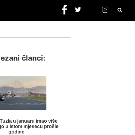
ezani članci:
uzla u januaru imao više
go u istom mjesecu prošle
godine