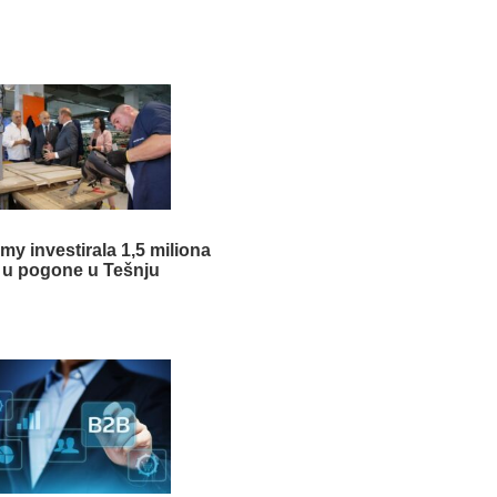
my investirala 1,5 miliona
 u pogone u Tešnju