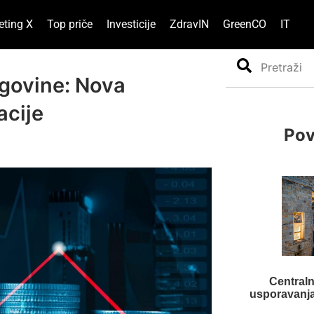
eting X
Top priče
Investicije
ZdravIN
GreenCO
IT
Search
govine: Nova
acije
Pov
Central
usporavanja 