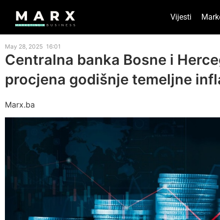
Vijesti
Mark
May 28, 2025
16:01
Centralna banka Bosne i Herce
procjena godišnje temeljne infl
Marx.ba