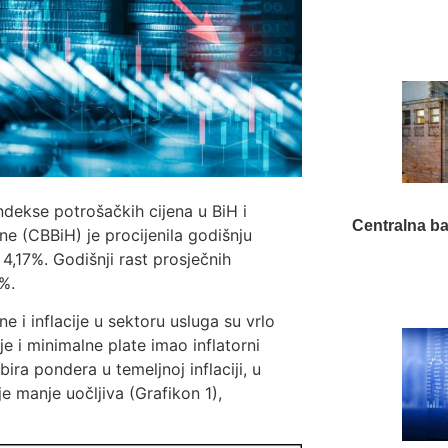
ndekse potrošačkih cijena u BiH i
Centralna ba
e (CBBiH) je procijenila godišnju
 4,17%. Godišnji rast prosječnih
%.
 i inflacije u sektoru usluga su vrlo
je i minimalne plate imao inflatorni
ra pondera u temeljnoj inflaciji, u
je manje uočljiva (Grafikon 1),