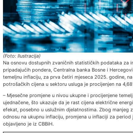
(Foto: Ilustracija)
Na osnovu dostupnih zvaničnih statističkih podataka za i
pripadajućih pondera, Centralna banka Bosne i Hercegovin
temeljnu inflaciju, za prva četiri mjeseca 2025. godine, na
potrošačkih cijena u sektoru usluga je procijenjen na 4,68
– Mjesečne promjene u nivou ukupne i procijenjene temeljne
ujednačene, što ukazuje da je rast cijena električne energi
efekat, posebno u uslužnim djelatnostima. Zbog manjeg zbi
odnosu na ukupnu inflaciju, promjena u inflaciji za period 
objavljeno je iz CBBiH.