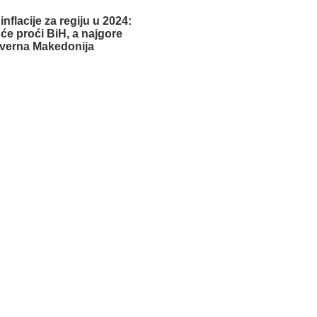
nflacije za regiju u 2024:
 će proći BiH, a najgore
everna Makedonija