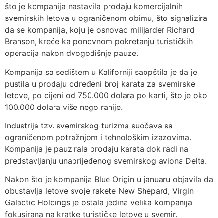
što je kompanija nastavila prodaju komercijalnih
svemirskih letova u ograničenom obimu, što signalizira
da se kompanija, koju je osnovao milijarder Richard
Branson, kreće ka ponovnom pokretanju turističkih
operacija nakon dvogodišnje pauze.
Kompanija sa sedištem u Kaliforniji saopštila je da je
pustila u prodaju određeni broj karata za svemirske
letove, po cijeni od 750.000 dolara po karti, što je oko
100.000 dolara više nego ranije.
Industrija tzv. svemirskog turizma suočava sa
ograničenom potražnjom i tehnološkim izazovima.
Kompanija je pauzirala prodaju karata dok radi na
predstavljanju unaprijeđenog svemirskog aviona Delta.
Nakon što je kompanija Blue Origin u januaru objavila da
obustavlja letove svoje rakete New Shepard, Virgin
Galactic Holdings je ostala jedina velika kompanija
fokusirana na kratke turističke letove u svemir.