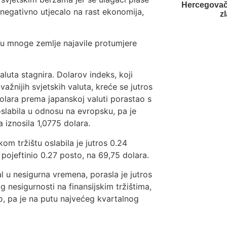
Hercegovačk
 negativno utjecalo na rast ekonomija,
z
 su mnoge zemlje najavile protumjere
aluta stagnira. Dolarov indeks, koji
ažnijih svjetskih valuta, kreće se jutros
olara prema japanskoj valuti porastao s
oslabila u odnosu na evropsku, pa je
 iznosila 1,0775 dolara.
om tržištu oslabila je jutros 0.24
pojeftinio 0.27 posto, na 69,75 dolara.
al u nesigurna vremena, porasla je jutros
g nesigurnosti na finansijskim tržištima,
o, pa je na putu najvećeg kvartalnog