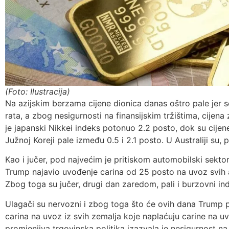
(Foto: Ilustracija)
Na azijskim berzama cijene dionica danas oštro pale jer s
rata, a zbog nesigurnosti na finansijskim tržištima, cijena
je japanski Nikkei indeks potonuo 2.2 posto, dok su cije
Južnoj Koreji pale između 0.5 i 2.1 posto. U Australiji su, 
Kao i jučer, pod najvećim je pritiskom automobilski sekto
Trump najavio uvođenje carina od 25 posto na uvoz svih 
Zbog toga su jučer, drugi dan zaredom, pali i burzovni in
Ulagači su nervozni i zbog toga što će ovih dana Trump p
carina na uvoz iz svih zemalja koje naplaćuju carine na 
promjenjiva trgovinska politika izazvala je nesigurnost na