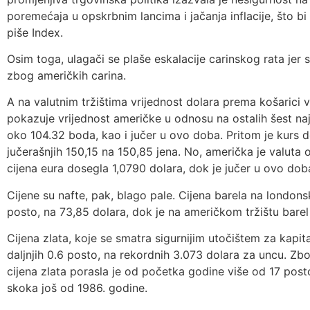
poremećaja u opskrbnim lancima i jačanja inflacije, što bi
piše Index.
Osim toga, ulagači se plaše eskalacije carinskog rata jer
zbog američkih carina.
A na valutnim tržištima vrijednost dolara prema košarici v
pokazuje vrijednost američke u odnosu na ostalih šest najv
oko 104.32 boda, kao i jučer u ovo doba. Pritom je kurs d
jučerašnjih 150,15 na 150,85 jena. No, američka je valuta 
cijena eura dosegla 1,0790 dolara, dok je jučer u ovo doba
Cijene su nafte, pak, blago pale. Cijena barela na londonsk
posto, na 73,85 dolara, dok je na američkom tržištu barel 
Cijena zlata, koje se smatra sigurnijim utočištem za kapit
daljnjih 0.6 posto, na rekordnih 3.073 dolara za uncu. Zbo
cijena zlata porasla je od početka godine više od 17 post
skoka još od 1986. godine.