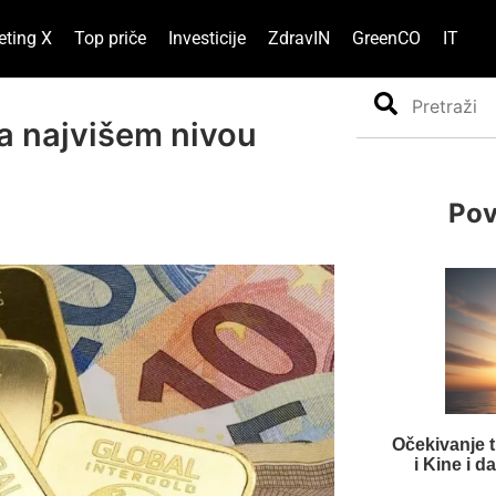
eting X
Top priče
Investicije
ZdravIN
GreenCO
IT
Search
na najvišem nivou
Pov
Očekivanje 
i Kine i d