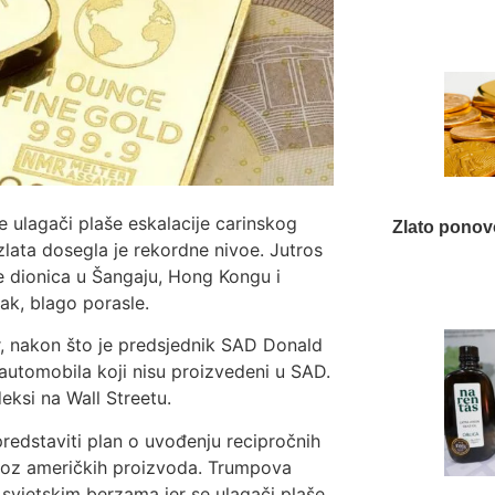
e ulagači plaše eskalacije carinskog
Zlato ponov
 zlata dosegla je rekordne nivoe. Jutros
ne dionica u Šangaju, Hong Kongu i
pak, blago porasle.
r, nakon što je predsjednik SAD Donald
automobila koji nisu proizvedeni u SAD.
deksi na Wall Streetu.
redstaviti plan o uvođenju recipročnih
uvoz američkih proizvoda. Trumpova
 svjetskim berzama jer se ulagači plaše